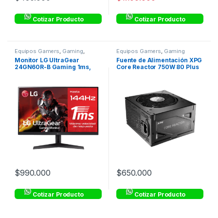
Cotizar Producto
Cotizar Producto
Equipos Gamers
,
Gaming
,
Equipos Gamers
,
Gaming
Monitores
Monitor LG UltraGear
Fuente de Alimentación XPG
24GN60R-B Gaming 1ms,
Core Reactor 750W 80 Plus
144hz, FreeSync, FHD
Gold
$
990.000
$
650.000
Cotizar Producto
Cotizar Producto