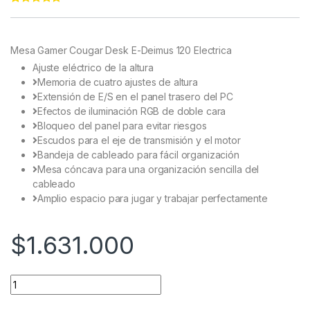
Rated
11
5.00
out of 5
based on
customer
Mesa Gamer Cougar Desk E-Deimus 120 Electrica
ratings
Ajuste eléctrico de la altura
Memoria de cuatro ajustes de altura
Extensión de E/S en el panel trasero del PC
Efectos de iluminación RGB de doble cara
Bloqueo del panel para evitar riesgos
Escudos para el eje de transmisión y el motor
Bandeja de cableado para fácil organización
Mesa cóncava para una organización sencilla del
cableado
Amplio espacio para jugar y trabajar perfectamente
$
1.631.000