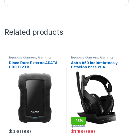
Related products
Equipos Gamers
,
Gaming
Equipos Gamers
,
Gaming
Disco Duro Externo ADATA
Astro A50 Inalámbricos y
HD330 2TB
Estación Base PS4
-
15%
$
1.290.000
$
430.000
$
1.100.000