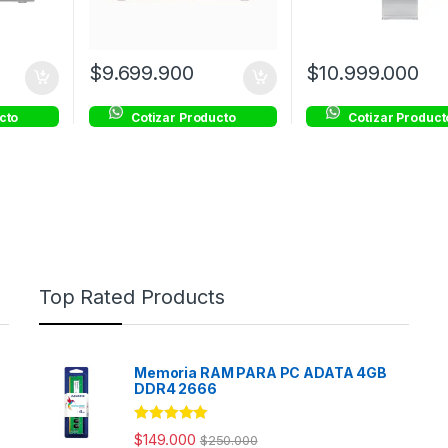
$
9.699.900
$
10.999.000
cto
Cotizar Producto
Cotizar Product
Top Rated Products
Memoria RAM PARA PC ADATA 4GB
DDR4 2666
Rated
5.00
$
149.000
$
250.000
out of 5