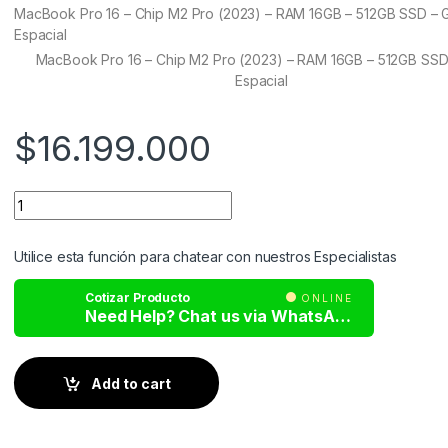
customer
MacBook Pro 16 – Chip M2 Pro (2023) – RAM 16GB – 512GB SSD – G
ratings
Espacial
MacBook Pro 16 – Chip M2 Pro (2023) – RAM 16GB – 512GB SSD 
Espacial
$
16.199.000
Utilice esta función para chatear con nuestros Especialistas
Cotizar Producto
ONLINE
Need Help? Chat us via WhatsApp
Add to cart