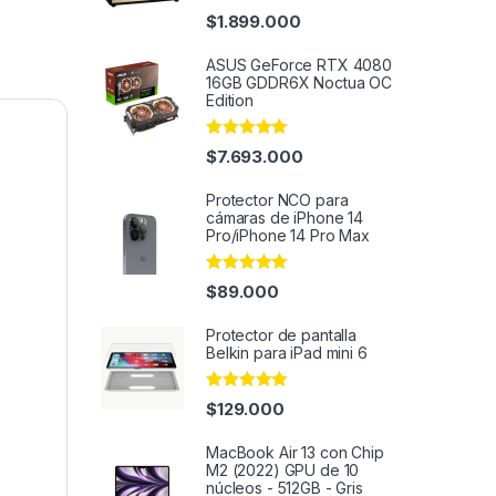
Rated
5.00
$
1.899.000
out of 5
ASUS GeForce RTX 4080
16GB GDDR6X Noctua OC
Edition
Rated
4.91
$
7.693.000
out of 5
Protector NCO para
cámaras de iPhone 14
Pro/iPhone 14 Pro Max
Rated
4.91
$
89.000
out of 5
Protector de pantalla
Belkin para iPad mini 6
Rated
4.92
$
129.000
out of 5
MacBook Air 13 con Chip
M2 (2022) GPU de 10
núcleos - 512GB - Gris