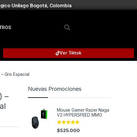
gico Unilago Bogotá, Colombia
TROS
Ver Tiktok
 Gris Espacial
Nuevas Promociones
) –
al
Mouse Gamer Razer Naga
V2 HYPERSPEED MMO
Rated
4.91
$
525.000
out of 5