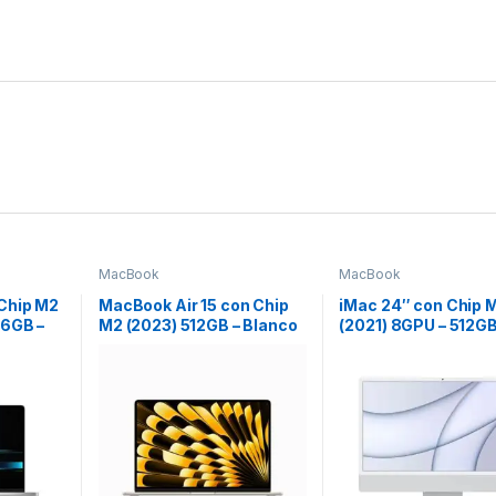
MacBook
MacBook
 Chip M2
MacBook Air 15 con Chip
iMac 24″ con Chip 
16GB –
M2 (2023) 512GB – Blanco
(2021) 8GPU – 512GB
Estrella
Plata