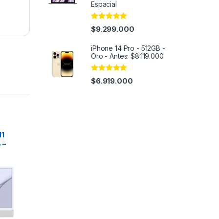
Espacial
Rated
4.91
$
9.299.000
out of 5
iPhone 14 Pro - 512GB -
Oro - Antes: $8.119.000
Rated
5.00
$
6.919.000
out of 5
M1
 –