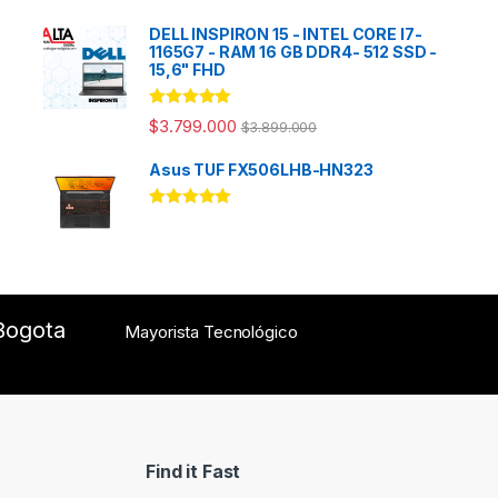
DELL INSPIRON 15 - INTEL CORE I7-
1165G7 - RAM 16 GB DDR4- 512 SSD -
15,6" FHD
Rated
5.00
$
3.799.000
$
3.899.000
out of 5
Asus TUF FX506LHB-HN323
Rated
5.00
out of 5
Bogota
Mayorista Tecnológico
Find it Fast