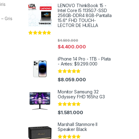
ris
LENOVO ThinkBook 15 -
Intel Core I5 1135G7-SSD
256GB-DDR4 8GB-Pantalla
– Gris
15.6" FHD TOUCH-
LECTOR DE HUELLA
Rated
4.91
$
4.500.000
out of 5
$
4.400.000
iPhone 14 Pro - 1TB - Plata
- Antes: $9.299.000
Rated
5.00
$
8.059.000
out of 5
Monitor Samsung 32
Odyssey FHD 165hz G3
Rated
5.00
$
1.581.000
out of 5
Marshall Stanmore II
Speaker Black