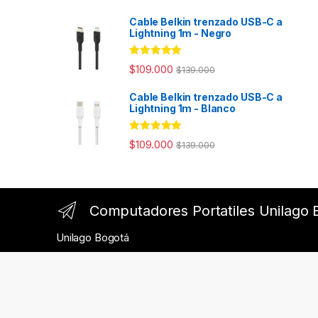
Cable Belkin trenzado USB-C a
Lightning 1m - Negro
Rated
4.94
$
109.000
$
139.000
out of 5
Cable Belkin trenzado USB-C a
Lightning 1m - Blanco
Rated
4.98
$
109.000
$
139.000
out of 5
Computadores Portatiles Unilago 
Unilago Bogotá