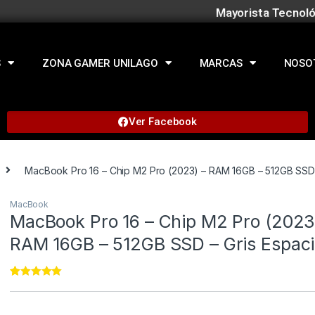
Mayorista Tecnoló
S
ZONA GAMER UNILAGO
MARCAS
NOSO
Ver Facebook
MacBook Pro 16 – Chip M2 Pro (2023) – RAM 16GB – 512GB SSD –
MacBook
MacBook Pro 16 – Chip M2 Pro (2023
RAM 16GB – 512GB SSD – Gris Espaci
Rated
22
4.91
out of 5
based on