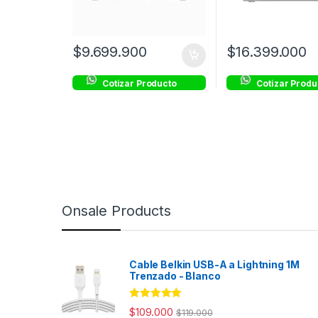
$
9.699.900
$
16.399.000
Cotizar Producto
Cotizar Produ
Onsale Products
Cable Belkin USB-A a Lightning 1M
Trenzado - Blanco
Rated
4.98
$
109.000
$
119.000
out of 5