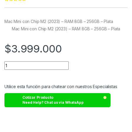
Rated
22
4.95
out of 5
based on
customer
Mac Mini con Chip M2 (2023) – RAM 8GB – 256GB – Plata
ratings
Mac Mini con Chip M2 (2023) – RAM 8GB – 256GB – Plata
$
3.999.000
Utilice esta función para chatear con nuestros Especialistas
Cotizar Producto
Need Help? Chat us via WhatsApp