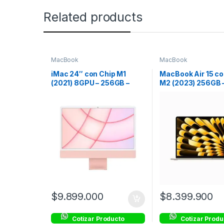
Related products
MacBook
MacBook
iMac 24″ con Chip M1
MacBook Air 15 co
(2021) 8GPU – 256GB –
M2 (2023) 256GB 
Rosa
Estrella
$
9.899.000
$
8.399.900
Cotizar Producto
Cotizar Produ