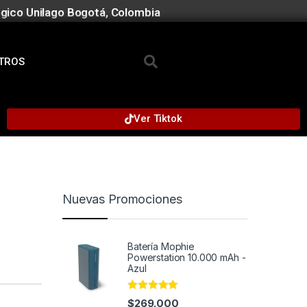
gico Unilago Bogotá, Colombia
TROS
Ver Tiktok
Nuevas Promociones
Batería Mophie
Powerstation 10.000 mAh -
Azul
Rated
4.95
$
269.000