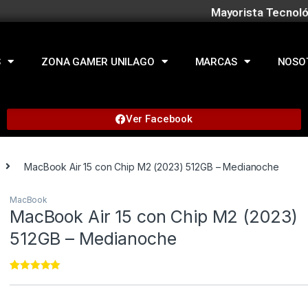
Mayorista Tecnoló
S
ZONA GAMER UNILAGO
MARCAS
NOSO
Ver Facebook
MacBook Air 15 con Chip M2 (2023) 512GB – Medianoche
MacBook
MacBook Air 15 con Chip M2 (2023)
512GB – Medianoche
Rated
11
5.00
out of 5
based on