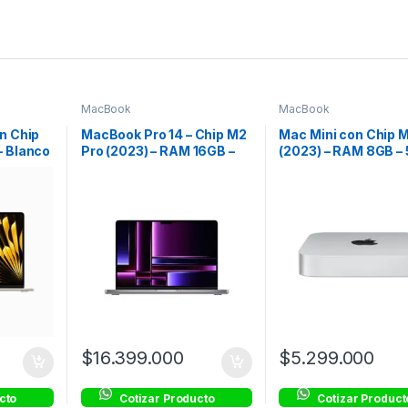
MacBook
MacBook
n Chip
MacBook Pro 14 – Chip M2
Mac Mini con Chip 
– Blanco
Pro (2023) – RAM 16GB –
(2023) – RAM 8GB –
1TB SSD – Gris Espacial
– Plata
$
16.399.000
$
5.299.000
cto
Cotizar Producto
Cotizar Product