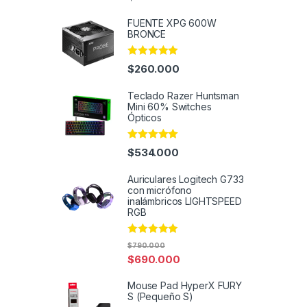
out of 5
FUENTE XPG 600W
BRONCE
Rated
4.82
$
260.000
out of 5
Teclado Razer Huntsman
Mini 60% Switches
Ópticos
Rated
4.91
$
534.000
out of 5
Auriculares Logitech G733
con micrófono
inalámbricos LIGHTSPEED
RGB
Rated
4.91
$
790.000
out of 5
$
690.000
Mouse Pad HyperX FURY
S (Pequeño S)