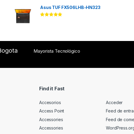
Asus TUF FX506LHB-HN323
Rated
5.00
out of 5
Bogota
Mayorista Tecnológico
Find it Fast
Accesorios
Acceder
Access Point
Feed de entr
Accessories
Feed de come
Accessories
WordPress.or