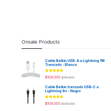
Onsale Products
Cable Belkin USB-A a Lightning 1M
Trenzado - Blanco
Rated
4.98
$
109.000
$
119.000
out of 5
Cable Belkin trenzado USB-C a
Lightning 1m - Negro
Rated
4.94
$
109.000
$
139.000
out of 5