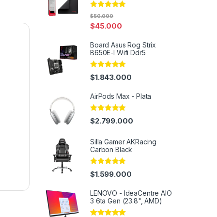
Rated
5.00
$
50.000
out of 5
$
45.000
Board Asus Rog Strix
B650E-I Wifi Ddr5
Rated
4.82
$
1.843.000
out of 5
AirPods Max - Plata
Rated
5.00
$
2.799.000
out of 5
Silla Gamer AKRacing
Carbon Black
Rated
4.91
$
1.599.000
out of 5
LENOVO - IdeaCentre AIO
3 6ta Gen (23.8", AMD)