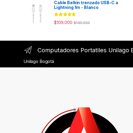
Cable Belkin trenzado USB-C a
Lightning 1m - Blanco
Rated
4.98
$
109.000
$
139.000
out of 5
Computadores Portatiles Unilago 
Unilago Bogotá