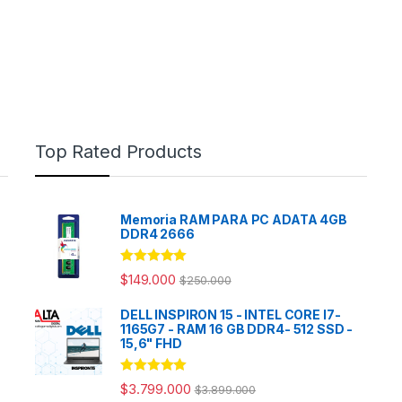
Top Rated Products
Memoria RAM PARA PC ADATA 4GB
DDR4 2666
Rated
5.00
$
149.000
$
250.000
out of 5
DELL INSPIRON 15 - INTEL CORE I7-
1165G7 - RAM 16 GB DDR4- 512 SSD -
15,6" FHD
Rated
5.00
$
3.799.000
$
3.899.000
out of 5