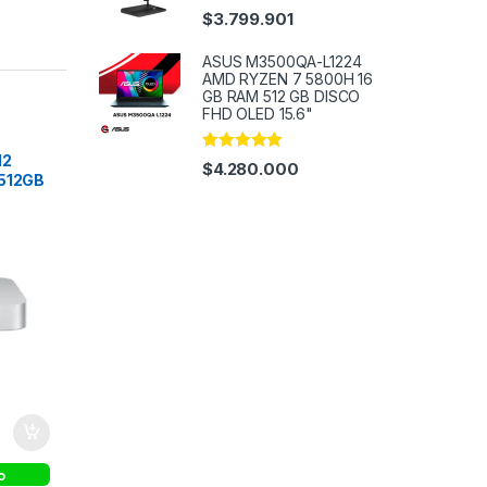
Rated
5.00
$
3.799.901
out of 5
ASUS M3500QA-L1224
AMD RYZEN 7 5800H 16
GB RAM 512 GB DISCO
FHD OLED 15.6"
M2
Rated
4.91
$
4.280.000
out of 5
 512GB
o