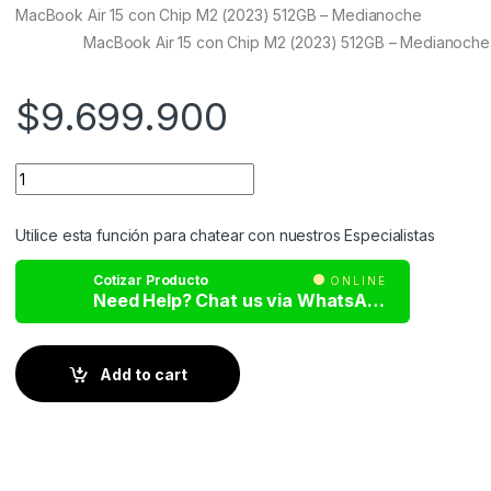
customer
MacBook Air 15 con Chip M2 (2023) 512GB – Medianoche
ratings
MacBook Air 15 con Chip M2 (2023) 512GB – Medianoche
$
9.699.900
Utilice esta función para chatear con nuestros Especialistas
Cotizar Producto
ONLINE
Need Help? Chat us via WhatsApp
Add to cart