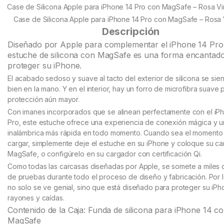
customer
Case de Silicona Apple para iPhone 14 Pro con MagSafe – Rosa V
ratings
Case de Silicona Apple para iPhone 14 Pro con MagSafe – Rosa 
Descripción
Diseñado por Apple para complementar el iPhone 14 Pro,
estuche de silicona con MagSafe es una forma encantad
proteger su iPhone.
El acabado sedoso y suave al tacto del exterior de silicona se sie
bien en la mano. Y en el interior, hay un forro de microfibra suave 
protección aún mayor.
Con imanes incorporados que se alinean perfectamente con el iP
Pro, este estuche ofrece una experiencia de conexión mágica y 
inalámbrica más rápida en todo momento. Cuando sea el momento
cargar, simplemente deje el estuche en su iPhone y coloque su c
MagSafe, o configúrelo en su cargador con certificación Qi.
Como todas las carcasas diseñadas por Apple, se somete a miles 
de pruebas durante todo el proceso de diseño y fabricación. Por l
no solo se ve genial, sino que está diseñado para proteger su iP
rayones y caídas.
Contenido de la Caja: Funda de silicona para iPhone 14 c
MagSafe