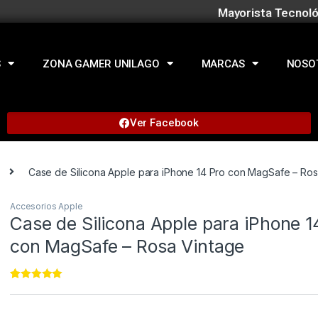
Mayorista Tecnoló
S
ZONA GAMER UNILAGO
MARCAS
NOSO
Ver Facebook
Case de Silicona Apple para iPhone 14 Pro con MagSafe – Ros
Accesorios Apple
Case de Silicona Apple para iPhone 1
con MagSafe – Rosa Vintage
Rated
22
4.95
out of 5
based on