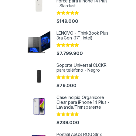
Force para iPhone 14 Plus
- Stardust
Rated
4.86
$
149.000
out of 5
LENOVO - ThinkBook Plus
3ra Gen (17", Intel)
Rated
4.91
$
7.799.900
out of 5
Soporte Universal CLCKR
para teléfono - Negro
Rated
4.82
$
79.000
out of 5
Case Incipio Organicore
Clear para iPhone 14 Plus -
Lavanda/Transparente
Rated
4.86
$
239.000
out of 5
Portátil ASUS ROG Strix