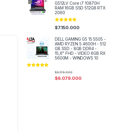
G512LV Core i7 10870H
RAM 16GB SSD 512GB RTX
2060
Rated
4.91
$
7.150.000
out of 5
DELL GAMING G5 15 5505 -
AMD RYZEN 5 4600H - 512
GB SSD - 8GB DDR4 -
15,6" FHD - VIDEO 6GB RX
5600M - WINDOWS 10
Rated
4.91
$
6.179.000
out of 5
$
6.079.000