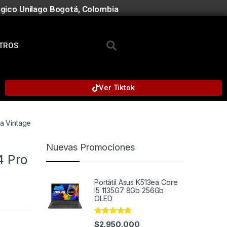
gico Unilago Bogotá, Colombia
TROS
Ver Tiktok
a Vintage
Nuevas Promociones
4 Pro
Portátil Asus K513ea Core
I5 1135G7 8Gb 256Gb
OLED
Rated
5.00
$
2.950.000