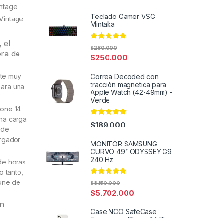
out of 5
intage
Teclado Gamer VSG
Vintage
Mintaka
 el
Rated
4.82
$
280.000
ora de
out of 5
$
250.000
nte muy
Correa Decoded con
tracción magnetica para
para una
Apple Watch (42-49mm) -
Verde
hone 14
una carga
Rated
5.00
$
189.000
out of 5
 de
argador
MONITOR SAMSUNG
CURVO 49” ODYSSEY G9
240 Hz
de horas
o tanto,
Rated
5.00
hone de
$
8.150.000
out of 5
$
5.702.000
on
Case NCO SafeCase