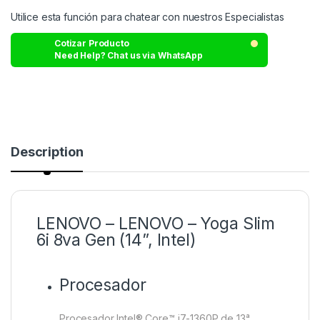
Utilice esta función para chatear con nuestros Especialistas
Cotizar Producto
Need Help? Chat us via WhatsApp
Description
LENOVO – LENOVO – Yoga Slim
6i 8va Gen (14”, Intel)
Procesador
Procesador Intel® Core™ i7-1360P de 13ᵃ