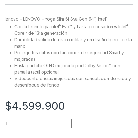
Rated
24
5.00
out of 5
based on
customer
lenovo – LENOVO – Yoga Slim 6i 8va Gen (14”, Intel)
ratings
®
®
Con la tecnología Intel
Evo™ y hasta procesadores Intel
Core™ de 13ra generación
Durabilidad sólida de grado militar y un diseño ligero, de la
mano
Protege tus datos con funciones de seguridad Smart y
mejoradas
Hasta pantalla OLED mejorada por Dolby Vision™ con
pantalla táctil opcional
Videoconferencias mejoradas con cancelación de ruido y
desenfoque de fondo
$
4.599.900