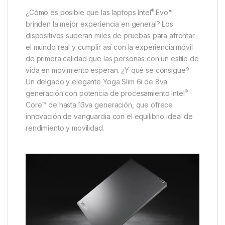
®
¿Cómo es posible que las laptops Intel
Evo™
brinden la mejor experiencia en general? Los
dispositivos superan miles de pruebas para afrontar
el mundo real y cumplir así con la experiencia móvil
de primera calidad que las personas con un estilo de
vida en movimiento esperan. ¿Y qué se consigue?
Un delgado y elegante Yoga Slim 6i de 8va
®
generación con potencia de procesamiento Intel
Core™ de hasta 13va generación, que ofrece
innovación de vanguardia con el equilibrio ideal de
rendimiento y movilidad.