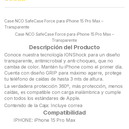
Rated
22
4.95
out of 5
based on
customer
Case NCO SafeCase Force para iPhone 15 Pro Max –
ratings
Transparente
Case NCO SafeCase Force para iPhone 15 Pro Max –
Transparente
Descripción del Producto
Conoce nuestra tecnología IONShock para un diseño
transparente, antimicrobial y anti-choques, que no
cambia de color. Mantén tu iPhone como el primer día.
Cuenta con diseño GRIP para máximo agarre, protege
tu teléfono de caídas de hasta 3 mts de altura.
La verdadera protección 360º, más protección, menos
caídas, es compatible con carga inalámbrica y cumple
con todos los estándares de Apple.
Contenido de la Caja: Incluye correa
Compatibilidad
IPHONE: iPhone 15 Pro Max