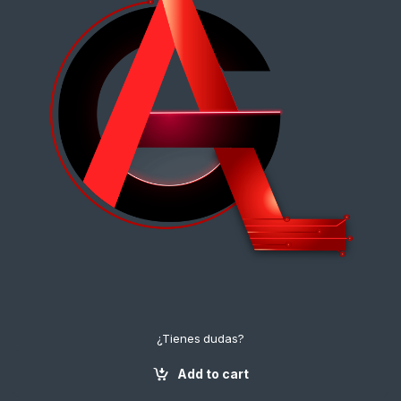
¿Tienes dudas?
¡Contáctanos!
+57 3112222643
Add to cart