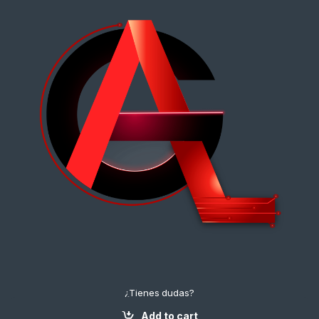
¿Tienes dudas?
¡Contáctanos!
Add to cart