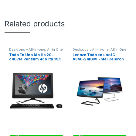
Related products
Desktops y All-in-one
,
All in One
Desktops y All-in-one
,
All in One
Todo En Uno Aio Hp 20-
Lenovo Todo en uno IC
c407la Pentium 4gb 1tb 19.5
A340-24IGM I-ntel Celeron
Linux
J4025 – 4GB DDR4- 256GB
SSD -Windows 11 Home –
F0E7006FLD