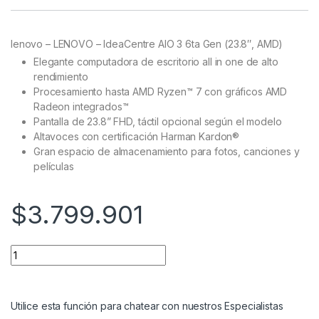
Rated
11
5.00
out of 5
based on
customer
lenovo – LENOVO – IdeaCentre AIO 3 6ta Gen (23.8″, AMD)
ratings
Elegante computadora de escritorio all in one de alto
rendimiento
Procesamiento hasta AMD Ryzen™ 7 con gráficos AMD
Radeon integrados™
Pantalla de 23.8” FHD, táctil opcional según el modelo
Altavoces con certificación Harman Kardon®
Gran espacio de almacenamiento para fotos, canciones y
películas
$
3.799.901
Utilice esta función para chatear con nuestros Especialistas