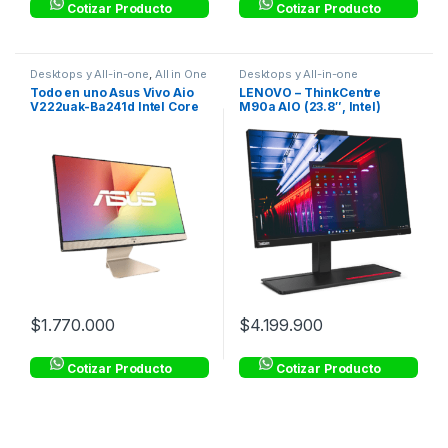
Cotizar Producto
Cotizar Producto
Desktops y All-in-one
,
All in One
Desktops y All-in-one
Todo en uno Asus Vivo Aio
LENOVO – ThinkCentre
V222uak-Ba241d Intel Core
M90a AIO (23.8″, Intel)
I3 RAM 8Gb HDD 1TB
$
1.770.000
$
4.199.900
Cotizar Producto
Cotizar Producto