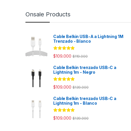
Onsale Products
Cable Belkin USB-A a Lightning 1M
Trenzado - Blanco
Rated
4.98
$
109.000
$
119.000
out of 5
Cable Belkin trenzado USB-C a
Lightning 1m - Negro
Rated
4.94
$
109.000
$
139.000
out of 5
Cable Belkin trenzado USB-C a
Lightning 1m - Blanco
Rated
4.98
$
109.000
$
139.000
out of 5