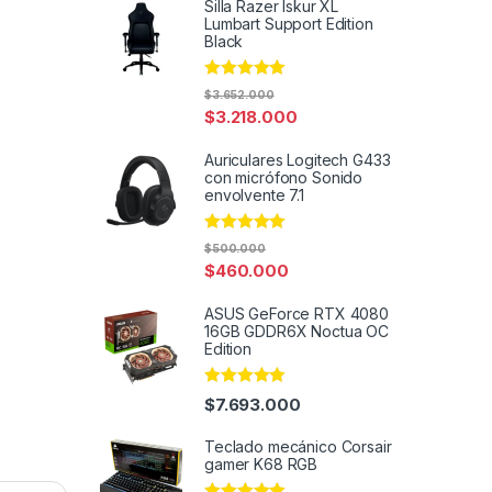
Silla Razer Iskur XL
Lumbart Support Edition
Black
Rated
4.91
$
3.652.000
out of 5
$
3.218.000
Auriculares Logitech G433
con micrófono Sonido
envolvente 7.1
Rated
4.91
$
500.000
out of 5
$
460.000
ASUS GeForce RTX 4080
16GB GDDR6X Noctua OC
Edition
Rated
4.91
$
7.693.000
out of 5
Teclado mecánico Corsair
gamer K68 RGB