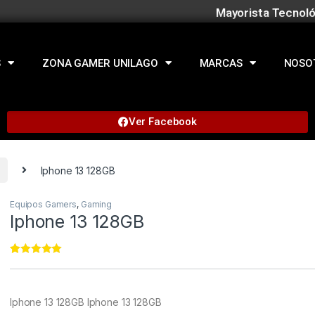
Mayorista Tecnoló
S
ZONA GAMER UNILAGO
MARCAS
NOSO
Ver Facebook
Iphone 13 128GB
Equipos Gamers
,
Gaming
Iphone 13 128GB
Rated
11
4.91
out of 5
based on
customer
Iphone 13 128GB
Iphone 13 128GB
ratings