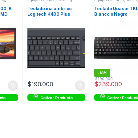
400-B
Teclado inalámbrico
Teclado Quasar TK
 AMD
Logitech K400 Plus
Blanco o Negro
-
18%
$
290.000
$
190.000
$
239.000
cto
Cotizar Producto
Cotizar Product