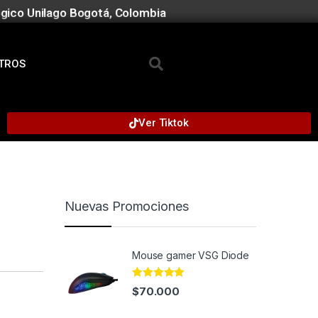
gico Unilago Bogotá, Colombia
TROS
Ver Tiktok
Nuevas Promociones
Mouse gamer VSG Diode
Rated
4.91
$
70.000
out of 5