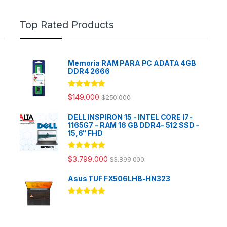
Top Rated Products
Memoria RAM PARA PC ADATA 4GB
DDR4 2666
Rated
5.00
$
149.000
$
250.000
out of 5
DELL INSPIRON 15 - INTEL CORE I7-
1165G7 - RAM 16 GB DDR4- 512 SSD -
15,6" FHD
Rated
5.00
$
3.799.000
$
3.899.000
out of 5
Asus TUF FX506LHB-HN323
Rated
5.00
out of 5