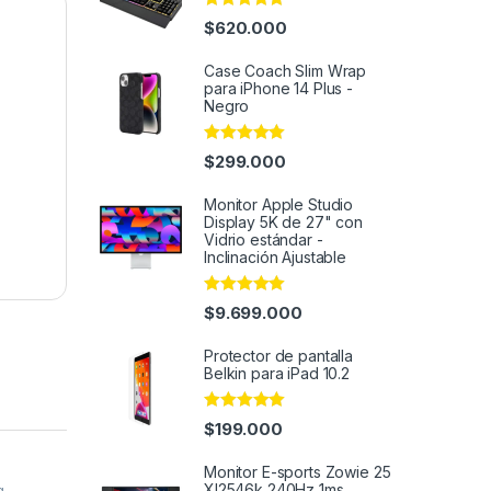
Rated
4.91
$
620.000
out of 5
Case Coach Slim Wrap
para iPhone 14 Plus -
Negro
Rated
4.95
$
299.000
out of 5
Monitor Apple Studio
Display 5K de 27" con
Vidrio estándar -
Inclinación Ajustable
Rated
5.00
$
9.699.000
out of 5
Protector de pantalla
Belkin para iPad 10.2
Rated
4.92
$
199.000
out of 5
Monitor E-sports Zowie 25
Xl2546k 240Hz 1ms
g