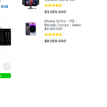
L RGB
Rated
5.00
$
3.055.000
out of 5
iPhone 14 Pro - 1TB -
Morado Oscuro - Antes:
$9.299.000
Rated
4.91
$
8.059.000
out of 5
o