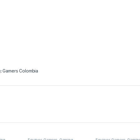
:
Gamers Colombia
ing
,
Equipos Gamers
,
Gaming
Equipos Gamers
,
Gamin