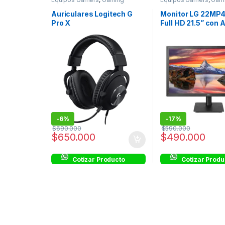
Monitores
Auriculares Logitech G
Monitor LG 22MP
Pro X
Full HD 21.5” con
FreeSync™
-
6%
-
17%
$
690.000
$
590.000
$
650.000
$
490.000
Cotizar Producto
Cotizar Produ