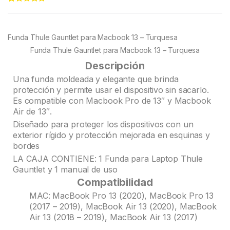
Rated
65
4.98
out of 5
based on
customer
Funda Thule Gauntlet para Macbook 13 – Turquesa
ratings
Funda Thule Gauntlet para Macbook 13 – Turquesa
Descripción
Una funda moldeada y elegante que brinda
protección y permite usar el dispositivo sin sacarlo.
Es compatible con Macbook Pro de 13″ y Macbook
Air de 13″.
Diseñado para proteger los dispositivos con un
exterior rígido y protección mejorada en esquinas y
bordes
LA CAJA CONTIENE: 1 Funda para Laptop Thule
Gauntlet y 1 manual de uso
Compatibilidad
MAC: MacBook Pro 13 (2020), MacBook Pro 13
(2017 – 2019), MacBook Air 13 (2020), MacBook
Air 13 (2018 – 2019), MacBook Air 13 (2017)