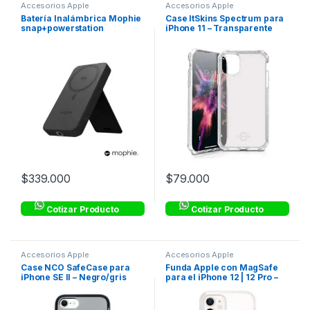
Accesorios Apple
Accesorios Apple
Batería Inalámbrica Mophie
Case ItSkins Spectrum para
snap+powerstation
iPhone 11 – Transparente
compatible con Magsafe
10,000mAh – Negro
$
339.000
$
79.000
Cotizar Producto
Cotizar Producto
Accesorios Apple
Accesorios Apple
Case NCO SafeCase para
Funda Apple con MagSafe
iPhone SE II – Negro/gris
para el iPhone 12 | 12 Pro –
Transparente