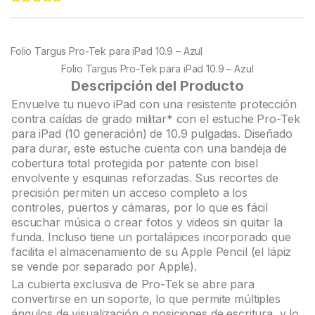
Rated
22
5.00
out of 5
based on
customer
Folio Targus Pro-Tek para iPad 10.9 – Azul
ratings
Folio Targus Pro-Tek para iPad 10.9 – Azul
Descripción del Producto
Envuelve tu nuevo iPad con una resistente protección
contra caídas de grado militar* con el estuche Pro-Tek
para iPad (10 generación) de 10.9 pulgadas. Diseñado
para durar, este estuche cuenta con una bandeja de
cobertura total protegida por patente con bisel
envolvente y esquinas reforzadas. Sus recortes de
precisión permiten un acceso completo a los
controles, puertos y cámaras, por lo que es fácil
escuchar música o crear fotos y videos sin quitar la
funda. Incluso tiene un portalápices incorporado que
facilita el almacenamiento de su Apple Pencil (el lápiz
se vende por separado por Apple).
La cubierta exclusiva de Pro-Tek se abre para
convertirse en un soporte, lo que permite múltiples
ángulos de visualización o posiciones de escritura, y lo