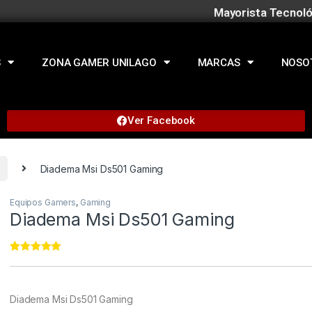
Mayorista Tecnoló
S
ZONA GAMER UNILAGO
MARCAS
NOSO
Ver Facebook
Diadema Msi Ds501 Gaming
Equipos Gamers
,
Gaming
Diadema Msi Ds501 Gaming
Rated
11
5.00
out of 5
based on
customer
Diadema Msi Ds501 Gaming
ratings