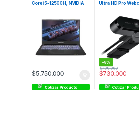
Core i5-12500H, NVIDIA
Ultra HD Pro Web
RTX 3060, RAM 16GB,
SSD 512GB, 15.6″ FHD IPS
144Hz
-
8%
$
790.000
$
5.750.000
$
730.000
Cotizar Producto
Cotizar Produ