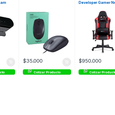
cam
Developer Gamer N
Rojo
$
35.000
$
950.000
cto
Cotizar Producto
Cotizar Product