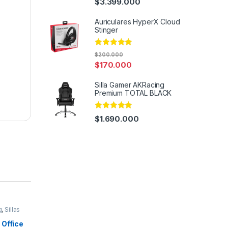
$
3.399.000
out of 5
Auriculares HyperX Cloud
Stinger
Rated
4.82
$
200.000
out of 5
$
170.000
Silla Gamer AKRacing
Premium TOTAL BLACK
Rated
5.00
$
1.690.000
out of 5
g
,
Sillas
 Office