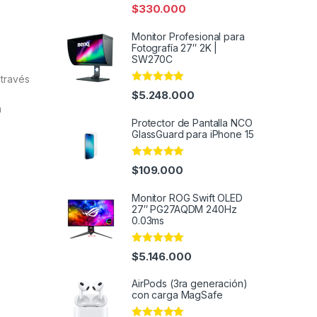
out of 5
$
330.000
Monitor Profesional para
Fotografía 27″ 2K |
SW270C
 través
Rated
5.00
$
5.248.000
out of 5
m
Protector de Pantalla NCO
GlassGuard para iPhone 15
Rated
4.95
$
109.000
out of 5
Monitor ROG Swift OLED
27″ PG27AQDM 240Hz
0.03ms
Rated
5.00
$
5.146.000
out of 5
AirPods (3ra generación)
con carga MagSafe