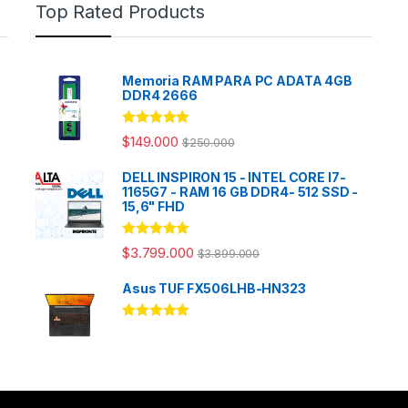
Top Rated Products
Memoria RAM PARA PC ADATA 4GB
DDR4 2666
Rated
5.00
$
149.000
$
250.000
out of 5
DELL INSPIRON 15 - INTEL CORE I7-
1165G7 - RAM 16 GB DDR4- 512 SSD -
15,6" FHD
Rated
5.00
$
3.799.000
$
3.899.000
out of 5
Asus TUF FX506LHB-HN323
Rated
5.00
out of 5