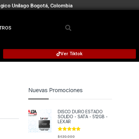
gico Unilago Bogotá, Colombia
TROS
Ver Tiktok
Nuevas Promociones
DISCO DURO ESTADO
SOLIDO - SATA - 512GB -
LEXAR
Rated
5.00
$
430.000