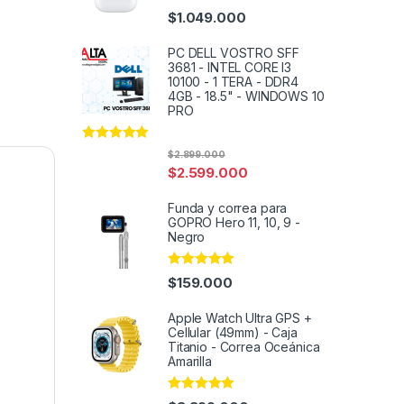
Rated
5.00
$
1.049.000
out of 5
PC DELL VOSTRO SFF
3681 - INTEL CORE I3
10100 - 1 TERA - DDR4
4GB - 18.5" - WINDOWS 10
PRO
Rated
5.00
$
2.899.000
out of 5
$
2.599.000
Funda y correa para
GOPRO Hero 11, 10, 9 -
Negro
Rated
4.95
$
159.000
out of 5
Apple Watch Ultra GPS +
Cellular (49mm) - Caja
Titanio - Correa Oceánica
Amarilla
Rated
4.95