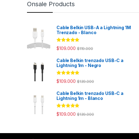
Onsale Products
Cable Belkin USB-A a Lightning 1M
Trenzado - Blanco
Rated
4.98
$
109.000
$
119.000
out of 5
Cable Belkin trenzado USB-C a
Lightning 1m - Negro
Rated
4.94
$
109.000
$
139.000
out of 5
Cable Belkin trenzado USB-C a
Lightning 1m - Blanco
Rated
4.98
$
109.000
$
139.000
out of 5