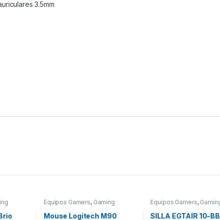
auriculares 3.5mm
ing
Equipos Gamers
,
Gaming
Equipos Gamers
,
Gamin
Gamer
Brio
Mouse Logitech M90
SILLA EGTAIR 10-BB