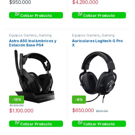
$
950.000
$
4.290.000
Cotizar Producto
Cotizar Producto
Equipos Gamers
,
Gaming
Equipos Gamers
,
Gaming
Astro A50 Inalámbricos y
Auriculares Logitech G Pro
Estación Base PS4
X
-
15%
-
6%
$
1.290.000
$
650.000
$
1.100.000
$
690.000
Cotizar Producto
Cotizar Producto