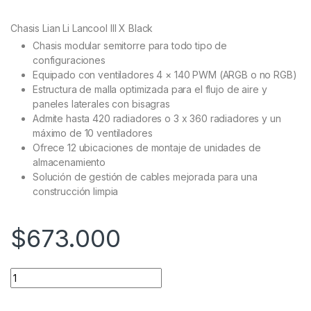
based on
customer
Chasis Lian Li Lancool III X Black
ratings
Chasis modular semitorre para todo tipo de
configuraciones
Equipado con ventiladores 4 × 140 PWM (ARGB o no RGB)
Estructura de malla optimizada para el flujo de aire y
paneles laterales con bisagras
Admite hasta 420 radiadores o 3 x 360 radiadores y un
máximo de 10 ventiladores
Ofrece 12 ubicaciones de montaje de unidades de
almacenamiento
Solución de gestión de cables mejorada para una
construcción limpia
$
673.000