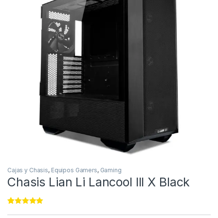
Cajas y Chasis
,
Equipos Gamers
,
Gaming
Chasis Lian Li Lancool III X Black
Rated
11
5.00
out of 5