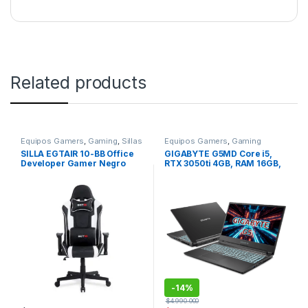
Related products
Equipos Gamers
,
Gaming
,
Sillas
Equipos Gamers
,
Gaming
Gamer
SILLA EGTAIR 10-BB Office
GIGABYTE G5MD Core i5,
Developer Gamer Negro
RTX 3050ti 4GB, RAM 16GB,
Blanco
SSD 512GB, 15,6″ FHD IPS
144Hz
-
14%
$
4.990.000