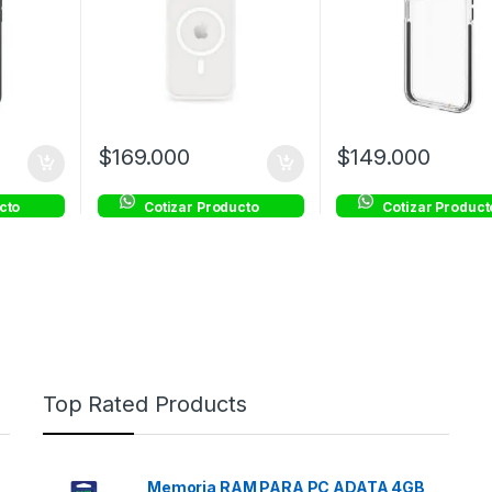
$
169.000
$
149.000
cto
Cotizar Producto
Cotizar Product
Top Rated Products
Memoria RAM PARA PC ADATA 4GB