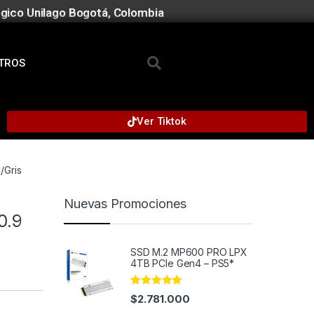
gico Unilago Bogotá, Colombia
TROS
Ver Tiktok
/Gris
Nuevas Promociones
0.9
SSD M.2 MP600 PRO LPX
4TB PCIe Gen4 – PS5*
Rated
5.00
$
2.781.000
out of 5