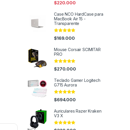
$
220.000
Case NCO HardCase para
MacBook Air 15 -
Transparente
Rated
5.00
$
169.000
out of 5
Mouse Corsair SCIMITAR
PRO
Rated
5.00
$
270.000
out of 5
Teclado Gamer Logitech
G715 Aurora
Rated
5.00
$
694.000
out of 5
Auriculares Razer Kraken
V3 X
Rated
4.91