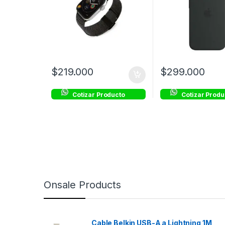
$
219.000
$
299.000
Cotizar Producto
Cotizar Produ
Onsale Products
Cable Belkin USB-A a Lightning 1M