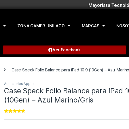
Mayorista Tecnoló
S
ZONA GAMER UNILAGO
MARCAS
NOSO
Ver Facebook
Case Speck Folio Balance para iPad 10.9 (10Gen) – Azul Marino
Accesorios Apple
Case Speck Folio Balance para iPad 1
(10Gen) – Azul Marino/Gris
Rated
22
5.00
out of 5
based on