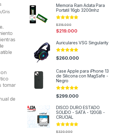
s
Memoria Ram Adata Para
Portatil 16gb 3200mhz
/Gris
Rated
5.00
$
316.000
e.
out of 5
$
219.000
miento
ientras
Auriculares VSG Singularity
de
atible
Rated
5.00
$
260.000
out of 5
Case Apple para iPhone 13
con
de Silicona con MagSafe -
tico
Negro
s tomar
Rated
4.92
$
299.000
nual de
out of 5
DISCO DURO ESTADO
SOLIDO - SATA - 120GB -
CRUCIAL
Rated
5.00
$
320.000
out of 5