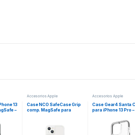
Accesorios Apple
Accesorios Apple
Phone 13
Case NCO SafeCase Grip
Case Gear4 Santa 
agSafe –
comp. MagSafe para
para iPhone 13 Pro –
iPhone 13 – Crystal
Transparente con B
Negro