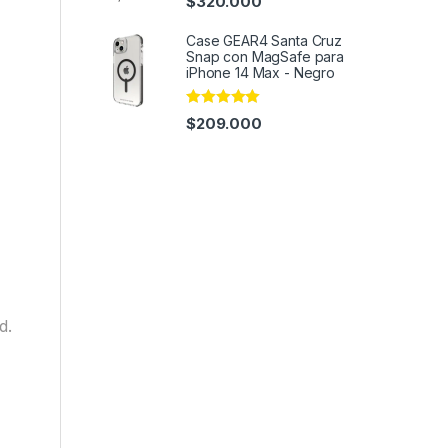
$
320.000
out of 5
Case GEAR4 Santa Cruz
Snap con MagSafe para
iPhone 14 Max - Negro
Rated
4.95
$
209.000
out of 5
d.