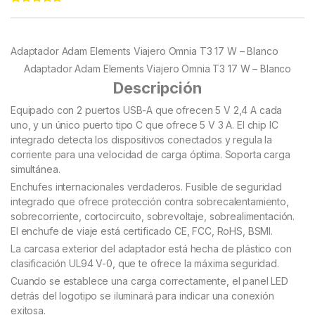
Rated
22
4.95
out of 5
based on
customer
Adaptador Adam Elements Viajero Omnia T3 17 W – Blanco
ratings
Adaptador Adam Elements Viajero Omnia T3 17 W – Blanco
Descripción
Equipado con 2 puertos USB-A que ofrecen 5 V 2,4 A cada
uno, y un único puerto tipo C que ofrece 5 V 3 A. El chip IC
integrado detecta los dispositivos conectados y regula la
corriente para una velocidad de carga óptima. Soporta carga
simultánea.
Enchufes internacionales verdaderos. Fusible de seguridad
integrado que ofrece protección contra sobrecalentamiento,
sobrecorriente, cortocircuito, sobrevoltaje, sobrealimentación.
El enchufe de viaje está certificado CE, FCC, RoHS, BSMI.
La carcasa exterior del adaptador está hecha de plástico con
clasificación UL94 V-0, que te ofrece la máxima seguridad.
Cuando se establece una carga correctamente, el panel LED
detrás del logotipo se iluminará para indicar una conexión
exitosa.