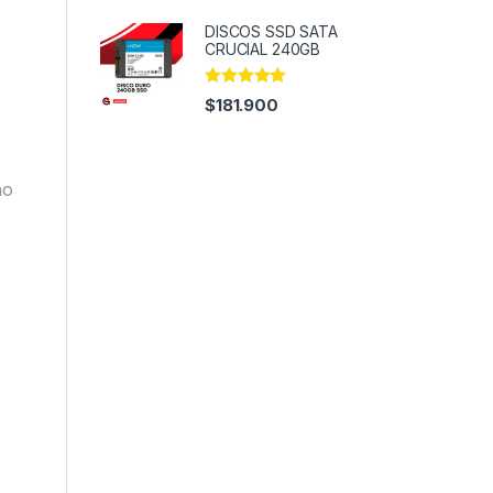
DISCOS SSD SATA
CRUCIAL 240GB
Rated
4.82
$
181.900
out of 5
no