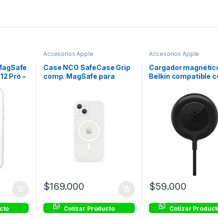
Accesorios Apple
Accesorios Apple
MagSafe
Case NCO SafeCase Grip
Cargador magnétic
 12 Pro –
comp. MagSafe para
Belkin compatible c
iPhone 13 – Crystal
MagSafe de 7.5w – 
$
169.000
$
59.000
cto
Cotizar Producto
Cotizar Product