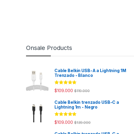
Onsale Products
Cable Belkin USB-A a Lightning 1M
Trenzado - Blanco
Rated
4.98
$
109.000
$
119.000
out of 5
Cable Belkin trenzado USB-C a
Lightning 1m - Negro
Rated
4.94
$
109.000
$
139.000
out of 5
Cable Belkin trenzado USB-C a