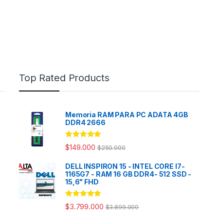
Top Rated Products
Memoria RAM PARA PC ADATA 4GB
DDR4 2666
Rated
5.00
$
149.000
$
250.000
out of 5
DELL INSPIRON 15 - INTEL CORE I7-
1165G7 - RAM 16 GB DDR4- 512 SSD -
15,6" FHD
Rated
5.00
$
3.799.000
$
3.899.000
out of 5