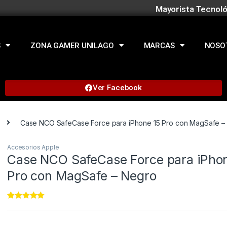
Mayorista Tecnoló
S
ZONA GAMER UNILAGO
MARCAS
NOSO
Ver Facebook
Case NCO SafeCase Force para iPhone 15 Pro con MagSafe –
Accesorios Apple
Case NCO SafeCase Force para iPho
Pro con MagSafe – Negro
Rated
22
5.00
out of 5
based on