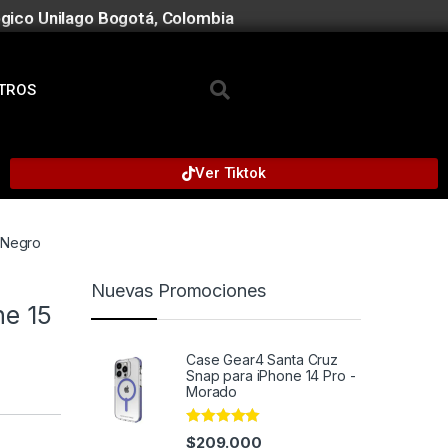
gico Unilago Bogotá, Colombia
TROS
Ver Tiktok
 Negro
Nuevas Promociones
ne 15
Case Gear4 Santa Cruz
Snap para iPhone 14 Pro -
Morado
Rated
5.00
$
209.000