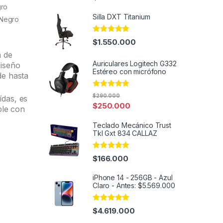
out of 5
gro
Silla DXT Titanium
 Negro
Rated
4.91
$
1.550.000
out of 5
a de
Auriculares Logitech G332
diseño
Estéreo con micrófono
de hasta
Rated
5.00
$
290.000
ídas, es
out of 5
$
250.000
le con
Teclado Mecánico Trust
Tkl Gxt 834 CALLAZ
Rated
5.00
$
166.000
out of 5
iPhone 14 - 256GB - Azul
Claro - Antes: $5.569.000
Rated
4.86
$
4.619.000
out of 5