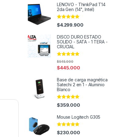
LENOVO - ThinkPad T14
2da Gen (14", Intel)
Rated
4.97
$
4.299.900
out of 5
DISCO DURO ESTADO
SOLIDO - SATA - 1 TERA -
CRUCIAL
Rated
4.91
$
545.000
out of 5
$
445.000
Base de carga magnética
Satechi 2 en 1 - Aluminio
Blanco
Rated
4.97
$
359.000
out of 5
Mouse Logitech G305
Rated
5.00
$
230.000
out of 5