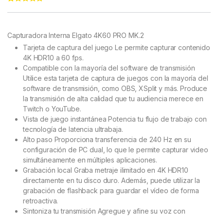
Rated
11
5.00
out of 5
based on
customer
Capturadora Interna Elgato 4K60 PRO MK.2
ratings
Tarjeta de captura del juego
Le permite capturar contenido
4K HDR10 a 60 fps.
Compatible con la mayoría del software de transmisión
Utilice esta tarjeta de captura de juegos con la mayoría del
software de transmisión, como OBS, XSplit y más.
Produce
la transmisión de alta calidad que tu audiencia merece en
Twitch o YouTube.
Vista de juego instantánea
Potencia tu flujo de trabajo con
tecnología de latencia ultrabaja.
Alto paso
Proporciona transferencia de 240 Hz en su
configuración de PC dual, lo que le permite capturar video
simultáneamente en múltiples aplicaciones.
Grabación local
Graba metraje ilimitado en 4K HDR10
directamente en tu disco duro.
Además, puede utilizar la
grabación de flashback para guardar el vídeo de forma
retroactiva.
Sintoniza tu transmisión
Agregue y afine su voz con