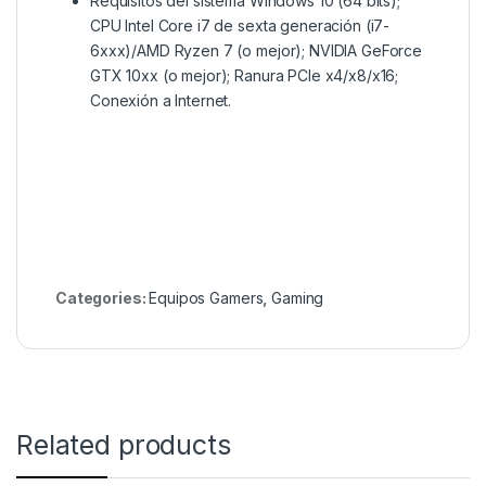
Requisitos del sistema
Windows 10 (64 bits);
CPU Intel Core i7 de sexta generación (i7-
6xxx)/AMD Ryzen 7 (o mejor);
NVIDIA GeForce
GTX 10xx (o mejor);
Ranura PCIe x4/x8/x16;
Conexión a Internet.
Categories:
Equipos Gamers
,
Gaming
Related products