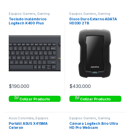
Equipos Gamers
,
Gaming
Equipos Gamers
,
Gaming
Teclado inalámbrico
Disco Duro Externo ADATA
Logitech K400 Plus
HD330 2TB
$
190.000
$
430.000
Cotizar Producto
Cotizar Producto
Asus Colombia
,
Equipos
Equipos Gamers
,
Gaming
Gamers
,
Gaming
Portátil ASUS X415MA
Cámara Logitech Brio Ultra
Celeron
HD Pro Webcam