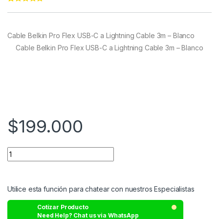
Rated
54
5.00
out of 5
based on
customer
Cable Belkin Pro Flex USB-C a Lightning Cable 3m – Blanco
ratings
Cable Belkin Pro Flex USB-C a Lightning Cable 3m – Blanco
$
199.000
Utilice esta función para chatear con nuestros Especialistas
Cotizar Producto
Need Help? Chat us via WhatsApp