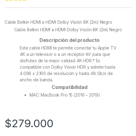
Rated
54
4.94
out of 5
based on
customer
Cable Belkin HDMI a HDMI Dolby Visión 8K (2m) Negro
ratings
Cable Belkin HDMI a HDMI Dolby Visión 8K (2m) Negro
Descripción del producto
Este cable HDMI te permite conectar tu Apple TV
4K a un televisor o a un receptor AV para que
disfrutes de la mejor calidad 4K HDR.* Es
compatible con Dolby Vision HDR y admite hasta
4.096 x 2.160 de resolución y hasta 48 Gb/s de
ancho de banda.
Compatibilidad
MAC: MacBook Pro 15 (2016 – 2019)
$
279.000