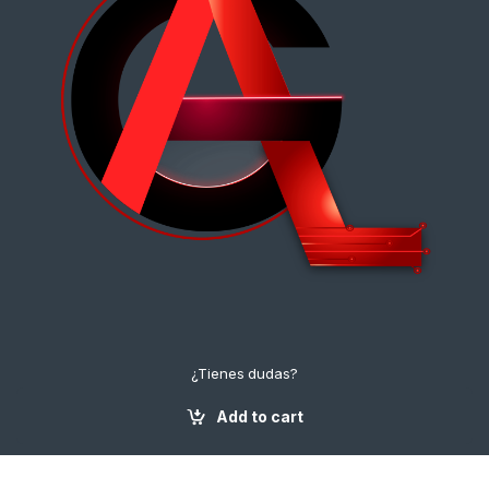
¿Tienes dudas?
¡Contáctanos!
+57 3112222643
Add to cart