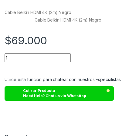
based on
customer
Cable Belkin HDMI 4K (2m) Negro
ratings
Cable Belkin HDMI 4K (2m) Negro
$
69.000
Utilice esta función para chatear con nuestros Especialistas
Cotizar Producto
Need Help? Chat us via WhatsApp