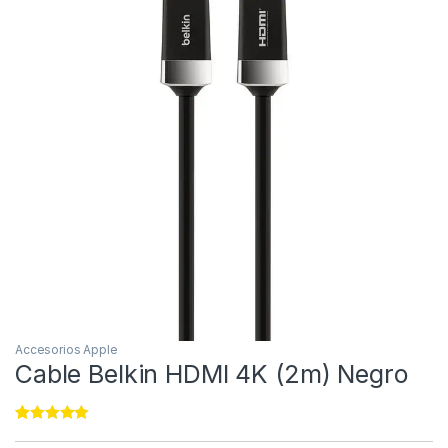
Accesorios Apple
Cable Belkin HDMI 4K (2m) Negro
Rated
22
4.91
out of 5