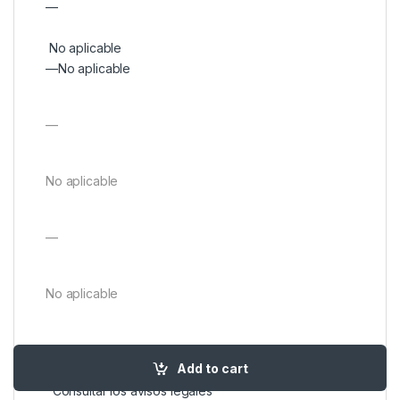
—
No aplicable
—
No aplicable
—
No aplicable
—
No aplicable
50 m
◊
Add to cart
Resistente al agua
Consultar los avisos legales