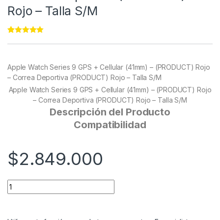
Rojo – Talla S/M
Rated
11
5.00
out of 5
based on
customer
Apple Watch Series 9 GPS + Cellular (41mm) – (PRODUCT) Rojo
ratings
– Correa Deportiva (PRODUCT) Rojo – Talla S/M
Apple Watch Series 9 GPS + Cellular (41mm) – (PRODUCT) Rojo
– Correa Deportiva (PRODUCT) Rojo – Talla S/M
Descripción del Producto
Compatibilidad
$
2.849.000