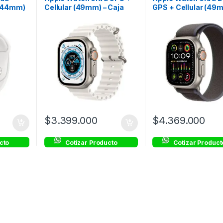
 (44mm)
Cellular (49mm) – Caja
GPS + Cellular (49m
anca
Titanio – Correa Oceánica
Caja Titanio – Corr
Blanca
Trail Azul/Negra –
Talla M/L
$
3.399.000
$
4.369.000
cto
Cotizar Producto
Cotizar Product