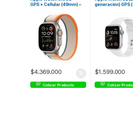
GPS + Cellular (49mm) –
generación) GPS
Caja Titanio – Correa Loop
Plata – Correa Bl
Trail Naranja/Beige –
Talla M/L
$
4.369.000
$
1.599.000
Cotizar Producto
Cotizar Produ