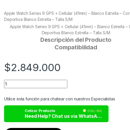
out of 5
based on
customer
Apple Watch Series 9 GPS + Cellular (41mm) – Blanco Estrella – Co
ratings
Deportiva Blanco Estrella – Talla S/M
Apple Watch Series 9 GPS + Cellular (41mm) – Blanco Estrella –
Deportiva Blanco Estrella – Talla S/M
Descripción del Producto
Compatibilidad
$
2.849.000
Utilice esta función para chatear con nuestros Especialistas
Cotizar Producto
ONLINE
Need Help? Chat us via WhatsApp