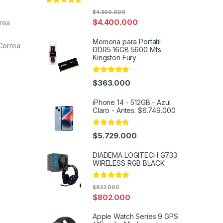
Rated
4.91
$
4.500.000
out of 5
$
4.400.000
rrea
Memoria para Portatil
 Correa
DDR5 16GB 5600 Mts
Kingston Fury
Rated
4.91
$
363.000
out of 5
iPhone 14 - 512GB - Azul
Claro - Antes: $6.749.000
Rated
5.00
$
5.729.000
out of 5
DIADEMA LOGITECH G733
WIRELESS RGB BLACK
Rated
5.00
$
833.000
out of 5
$
802.000
Apple Watch Series 9 GPS