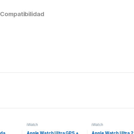
Compatibilidad
iWatch
iWatch
2da
Apple Watch Ultra GPS +
Apple Watch Ultra 2