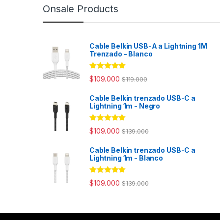
Onsale Products
Cable Belkin USB-A a Lightning 1M
Trenzado - Blanco
Rated
4.98
$
109.000
$
119.000
out of 5
Cable Belkin trenzado USB-C a
Lightning 1m - Negro
Rated
4.94
$
109.000
$
139.000
out of 5
Cable Belkin trenzado USB-C a
Lightning 1m - Blanco
Rated
4.98
$
109.000
$
139.000
out of 5