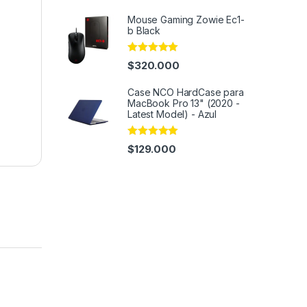
Mouse Gaming Zowie Ec1-
b Black
Rated
4.82
$
320.000
out of 5
Case NCO HardCase para
MacBook Pro 13" (2020 -
Latest Model) - Azul
Rated
4.97
$
129.000
out of 5