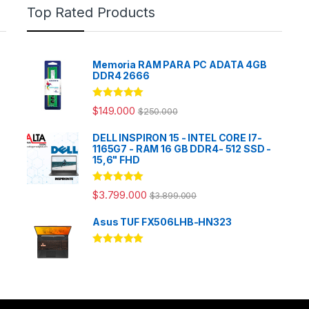
Top Rated Products
Memoria RAM PARA PC ADATA 4GB
DDR4 2666
Rated
5.00
$
149.000
$
250.000
out of 5
DELL INSPIRON 15 - INTEL CORE I7-
1165G7 - RAM 16 GB DDR4- 512 SSD -
15,6" FHD
Rated
5.00
$
3.799.000
$
3.899.000
out of 5
Asus TUF FX506LHB-HN323
Rated
5.00
out of 5