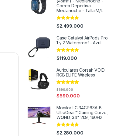
(45mm) - Medianoche -
Correa Deportiva
Medianoche - Talla M/L
Rated
5.00
$
2.499.000
out of 5
Case Catalyst AirPods Pro
1 y 2 Waterproof - Azul
Rated
4.93
$
119.000
out of 5
Auriculares Corsair VOID
RGB ELITE Wireless
Rated
4.91
$
690.000
out of 5
$
590.000
Monitor LG 34GP63A-B
UltraGear™ Gaming Curvo,
WQHD, 34" 21:9, 160Hz
Rated
4.82
$
2.280.000
out of 5