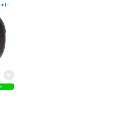
m) –
ea Loop
o