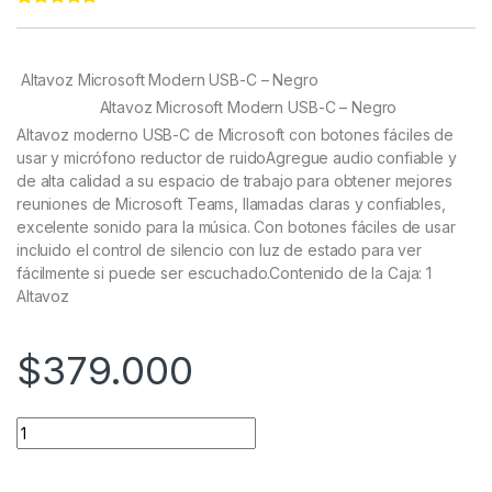
Rated
22
4.91
out of 5
based on
customer
Altavoz Microsoft Modern USB-C – Negro
ratings
Altavoz Microsoft Modern USB-C – Negro
Altavoz moderno USB-C de Microsoft con botones fáciles de
usar y micrófono reductor de ruidoAgregue audio confiable y
de alta calidad a su espacio de trabajo para obtener mejores
reuniones de Microsoft Teams, llamadas claras y confiables,
excelente sonido para la música. Con botones fáciles de usar
incluido el control de silencio con luz de estado para ver
fácilmente si puede ser escuchado.Contenido de la Caja: 1
Altavoz
$
379.000