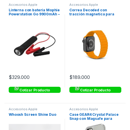
Accesorios Apple
Accesorios Apple
Linterna con batería Mophie
Correa Decoded con
Powerstation Go 9900mAh –
tracción magnetica para
Negro
Apple Watch (38-41mm) –
Naranja
$
329.000
$
189.000
Cotizar Producto
Cotizar Producto
Accesorios Apple
Accesorios Apple
Whoosh Screen Shine Duo
Case GEAR4 Crystal Palace
Snap con Magsafe para
iPhone 14 Max –
Transparente