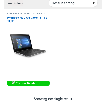
Filters
equipos con Windows 10 Pro
,
Hewlett Packard probook
ProBook 430 G5 Core i5 1TB
equipos corporativos
13,3″
Cotizar Producto
Showing the single result