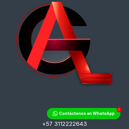
1
¿Tienes dudas?
Contáctenos en WhatsApp
¡Contáctanos!
+57 3112222643