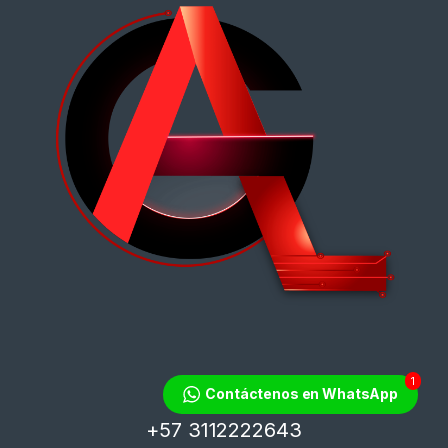
1
¿Tienes dudas?
Contáctenos en WhatsApp
¡Contáctanos!
+57 3112222643