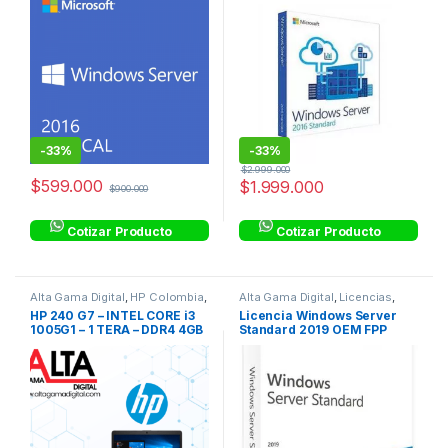
-
33%
-
33%
$
2.999.000
$
599.000
$
1.999.000
$
900.000
Cotizar Producto
Cotizar Producto
Alta Gama Digital
,
HP Colombia
,
Alta Gama Digital
,
Licencias
,
HP Colombia
,
Laptops
,
Laptops
Licencias OEM
HP 240 G7 – INTEL CORE i3
Licencia Windows Server
& Computers
,
Linea Hogar
,
1005G1 – 1 TERA – DDR4 4GB
Standard 2019 OEM FPP
Procesadores Intel® Core™ i3
– 14″ HD