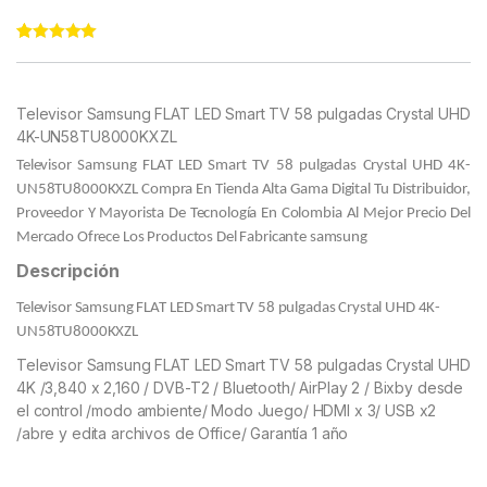
Rated
11
4.82
out of 5
based on
customer
Televisor Samsung FLAT LED Smart TV 58 pulgadas Crystal UHD
ratings
4K-UN58TU8000KXZL
Televisor Samsung FLAT LED Smart TV 58 pulgadas Crystal UHD 4K-
UN58TU8000KXZL
Compra En Tienda Alta Gama Digital Tu Distribuidor,
Proveedor Y Mayorista De Tecnología En Colombia Al Mejor Precio Del
Mercado Ofrece Los Productos Del Fabricante samsung
Descripción
Televisor Samsung FLAT LED Smart TV 58 pulgadas Crystal UHD 4K-
UN58TU8000KXZL
Televisor Samsung FLAT LED Smart TV 58 pulgadas Crystal UHD
4K /3,840 x 2,160 / DVB-T2 / Bluetooth/ AirPlay 2 / Bixby desde
el control /modo ambiente/ Modo Juego/ HDMI x 3/ USB x2
/abre y edita archivos de Office/ Garantía 1 año