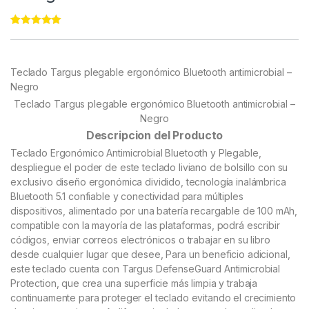
Rated
76
4.95
out of 5
based on
customer
Teclado Targus plegable ergonómico Bluetooth antimicrobial –
ratings
Negro
Teclado Targus plegable ergonómico Bluetooth antimicrobial –
Negro
Descripcion del Producto
Teclado Ergonómico Antimicrobial Bluetooth y Plegable,
despliegue el poder de este teclado liviano de bolsillo con su
exclusivo diseño ergonómica dividido, tecnología inalámbrica
Bluetooth 5.1 confiable y conectividad para múltiples
dispositivos, alimentado por una batería recargable de 100 mAh,
compatible con la mayoría de las plataformas, podrá escribir
códigos, enviar correos electrónicos o trabajar en su libro
desde cualquier lugar que desee, Para un beneficio adicional,
este teclado cuenta con Targus DefenseGuard Antimicrobial
Protection, que crea una superficie más limpia y trabaja
continuamente para proteger el teclado evitando el crecimiento