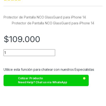
Rated
22
4.95
out of 5
based on
customer
Protector de Pantalla NCO GlassGuard para iPhone 14
ratings
Protector de Pantalla NCO GlassGuard para iPhone 14
$
109.000
Utilice esta función para chatear con nuestros Especialistas
Cotizar Producto
Need Help? Chat us via WhatsApp