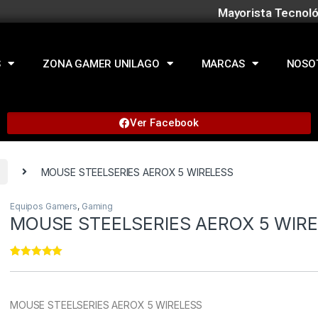
Mayorista Tecnoló
S
ZONA GAMER UNILAGO
MARCAS
NOSO
Ver Facebook
MOUSE STEELSERIES AEROX 5 WIRELESS
Equipos Gamers
,
Gaming
MOUSE STEELSERIES AEROX 5 WIR
Rated
11
5.00
out of 5
based on
customer
MOUSE STEELSERIES AEROX 5 WIRELESS
ratings