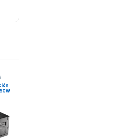
g
ción
750W