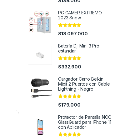
$
139.000
out of 5
PC GAMER EXTREMO
2023 Snow
Rated
4.91
$
18.097.000
out of 5
Batería Dji Mini 3 Pro
estandar
Rated
4.91
$
332.900
out of 5
Cargador Carro Belkin
Mixit 2 Puertos con Cable
Lightning - Negro
Rated
4.98
$
179.000
out of 5
Protector de Pantalla NCO
GlassGuard para iPhone 11
con Aplicador