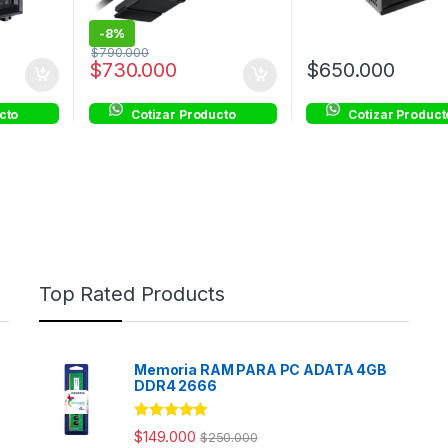
-
8%
$
790.000
$
730.000
$
650.000
cto
Cotizar Producto
Cotizar Product
Top Rated Products
Memoria RAM PARA PC ADATA 4GB
DDR4 2666
Rated
5.00
$
149.000
$
250.000
out of 5