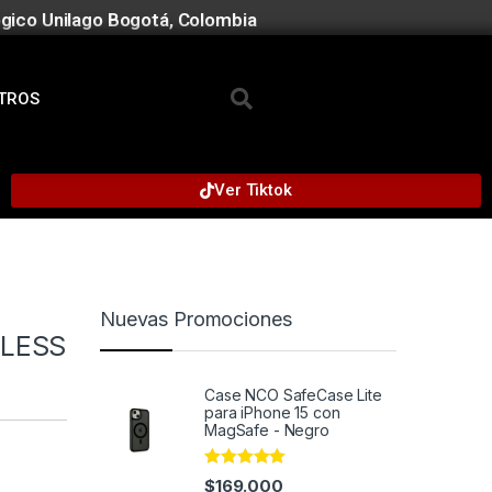
gico Unilago Bogotá, Colombia
TROS
Ver Tiktok
Nuevas Promociones
ELESS
Case NCO SafeCase Lite
para iPhone 15 con
MagSafe - Negro
Rated
5.00
$
169.000