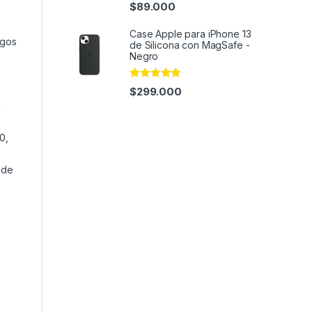
Rated
4.97
$
89.000
out of 5
Case Apple para iPhone 13
egos
de Silicona con MagSafe -
Negro
Rated
4.92
$
299.000
out of 5
a
0,
 de