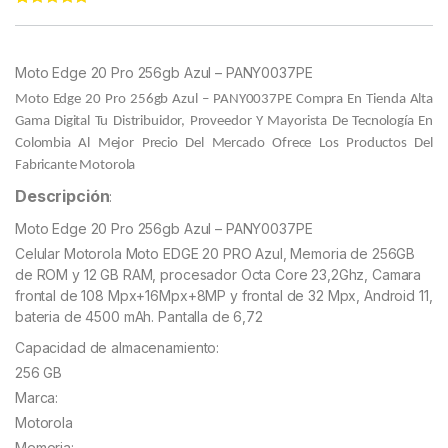
Rated
11
4.91
out of 5
based on
customer
Moto Edge 20 Pro 256gb Azul – PANY0037PE
ratings
Moto Edge 20 Pro 256gb Azul – PANY0037PE
Compra En Tienda Alta
Gama Digital Tu Distribuidor, Proveedor Y Mayorista De Tecnología En
Colombia Al Mejor Precio Del Mercado Ofrece Los Productos Del
Fabricante Motorola
Descripción
:
Moto Edge 20 Pro 256gb Azul – PANY0037PE
Celular Motorola Moto EDGE 20 PRO Azul, Memoria de 256GB
de ROM y 12 GB RAM, procesador Octa Core 23,2Ghz, Camara
frontal de 108 Mpx+16Mpx+8MP y frontal de 32 Mpx, Android 11,
bateria de 4500 mAh. Pantalla de 6,72
Capacidad de almacenamiento:
256 GB
Marca:
Motorola
Memoria: