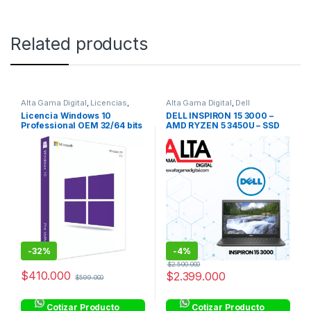
Related products
Alta Gama Digital
,
Licencias
,
Alta Gama Digital
,
Dell
Licencias OEM
Colombia
,
Dell Colombia
,
Dell
Licencia Windows 10
DELL INSPIRON 15 3000 –
Inspiron Corporativo
,
Equipos
Professional OEM 32/64 bits
AMD RYZEN 5 3450U – SSD
Corporativos
,
Laptops
,
Laptops
& Computers
,
Linea Hogar
,
FPP
256GB – DDR4 8GB – 15.6″ HD
Procesadores AMD
-
32%
-
4%
$
2.500.000
$
410.000
$
2.399.000
$
599.000
Cotizar Producto
Cotizar Producto