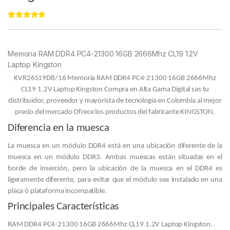
Rated
11
5.00
out of 5
based on
customer
Memoria RAM DDR4 PC4-21300 16GB 2666Mhz CL19 1.2V
ratings
Laptop Kingston
KVR26S19D8/16 Memoria RAM DDR4 PC4-21300 16GB 2666Mhz
CL19 1.2V Laptop Kingston Compra en Alta Gama Digital sas tu
distribuidor, proveedor y mayorista de tecnología en Colombia al mejor
precio del mercado Ofrece los productos del fabricante KINGSTON.
Diferencia en la muesca
La muesca en un módulo DDR4 está en una ubicación diferente de la
muesca en un módulo DDR3. Ambas muescas están situadas en el
borde de inserción, pero la ubicación de la muesca en el DDR4 es
ligeramente diferente, para evitar que el módulo sea instalado en una
placa ó plataforma incompatible.
Principales Características
RAM DDR4 PC4-21300 16GB 2666Mhz CL19 1.2V Laptop Kingston.