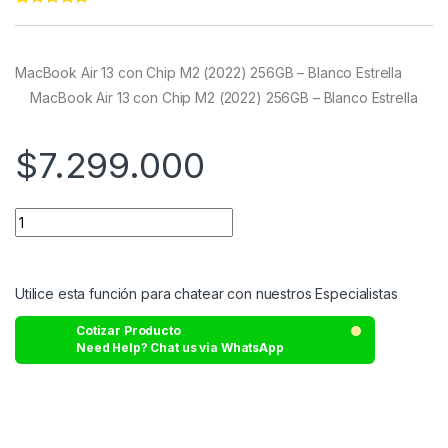
Rated
11
5.00
out of 5
based on
customer
MacBook Air 13 con Chip M2 (2022) 256GB – Blanco Estrella
ratings
MacBook Air 13 con Chip M2 (2022) 256GB – Blanco Estrella
$
7.299.000
Utilice esta función para chatear con nuestros Especialistas
Cotizar Producto
Need Help? Chat us via WhatsApp