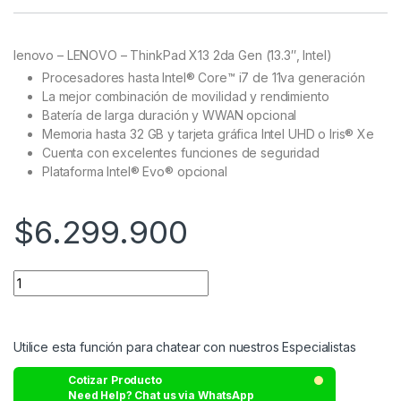
Rated
78
4.94
out of 5
based on
customer
lenovo – LENOVO – ThinkPad X13 2da Gen (13.3″, Intel)
ratings
Procesadores hasta Intel® Core™ i7 de 11va generación
La mejor combinación de movilidad y rendimiento
Batería de larga duración y WWAN opcional
Memoria hasta 32 GB y tarjeta gráfica Intel UHD o Iris® Xe
Cuenta con excelentes funciones de seguridad
Plataforma Intel® Evo® opcional
$
6.299.900
Utilice esta función para chatear con nuestros Especialistas
Cotizar Producto
Need Help? Chat us via WhatsApp