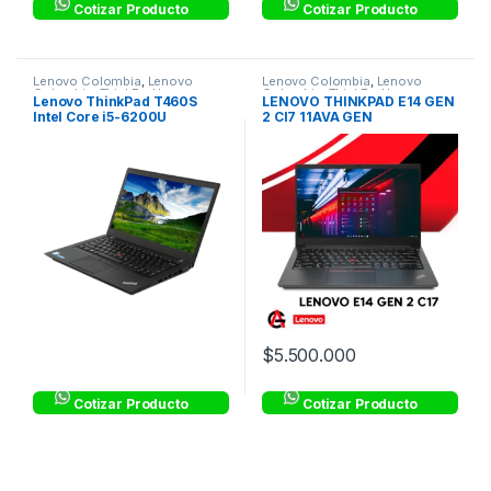
Cotizar Producto
Cotizar Producto
Lenovo Colombia
,
Lenovo
Lenovo Colombia
,
Lenovo
Colombia
,
ThinkPad Lenovo
Colombia
,
ThinkPad Lenovo
Lenovo ThinkPad T460S
LENOVO THINKPAD E14 GEN
Corporativo
Corporativo
Intel Core i5-6200U
2 CI7 11AVA GEN
20FAA07800
$
5.500.000
Cotizar Producto
Cotizar Producto