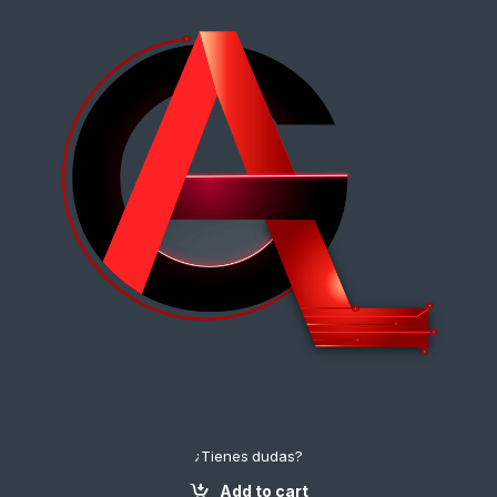
¿Tienes dudas?
¡Contáctanos!
Add to cart