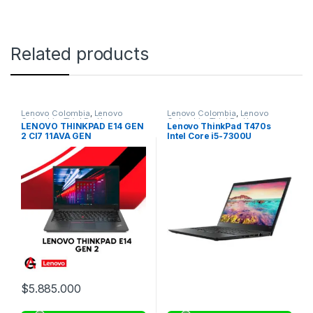
Related products
Lenovo Colombia
,
Lenovo
Lenovo Colombia
,
Lenovo
Colombia
,
ThinkPad Lenovo
Colombia
,
ThinkPad Lenovo
LENOVO THINKPAD E14 GEN
Lenovo ThinkPad T470s
Corporativo
Corporativo
2 CI7 11AVA GEN
Intel Core i5-7300U
20HGA0AP00
$
5.885.000