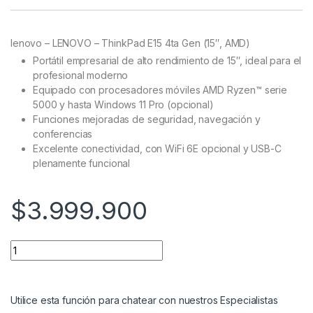
Rated
11
5.00
out of 5
based on
customer
lenovo – LENOVO – ThinkPad E15 4ta Gen (15″, AMD)
ratings
Portátil empresarial de alto rendimiento de 15″, ideal para el
profesional moderno
Equipado con procesadores móviles AMD Ryzen™ serie
5000 y hasta Windows 11 Pro (opcional)
Funciones mejoradas de seguridad, navegación y
conferencias
Excelente conectividad, con WiFi 6E opcional y USB-C
plenamente funcional
$
3.999.900
Utilice esta función para chatear con nuestros Especialistas