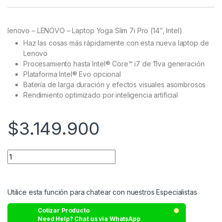
Rated
24
4.96
out of 5
based on
customer
lenovo – LENOVO – Laptop Yoga Slim 7i Pro (14″, Intel)
ratings
Haz las cosas más rápidamente con esta nueva laptop de
Lenovo
Procesamiento hasta Intel® Core™ i7 de 11va generación
Plataforma Intel® Evo opcional
Batería de larga duración y efectos visuales asombrosos
Rendimiento optimizado por inteligencia artificial
$
3.149.900
Utilice esta función para chatear con nuestros Especialistas
Cotizar Producto
Need Help? Chat us via WhatsApp