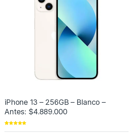
iPhone 13 – 256GB – Blanco –
Antes: $4.889.000
Rated
11
4.91