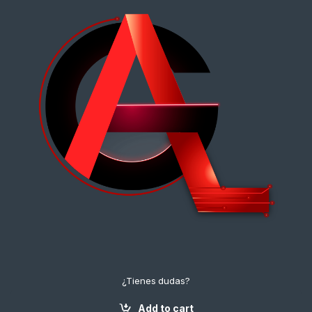
¿Tienes dudas?
¡Contáctanos!
+57 3112222643
Add to cart