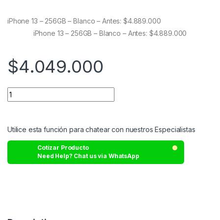
out of 5
based on
customer
iPhone 13 – 256GB – Blanco – Antes: $4.889.000
ratings
iPhone 13 – 256GB – Blanco – Antes: $4.889.000
$
4.049.000
Utilice esta función para chatear con nuestros Especialistas
Cotizar Producto
Need Help? Chat us via WhatsApp