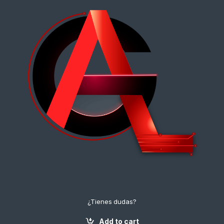
¿Tienes dudas?
¡Contáctanos!
+57 3112222643
Add to cart