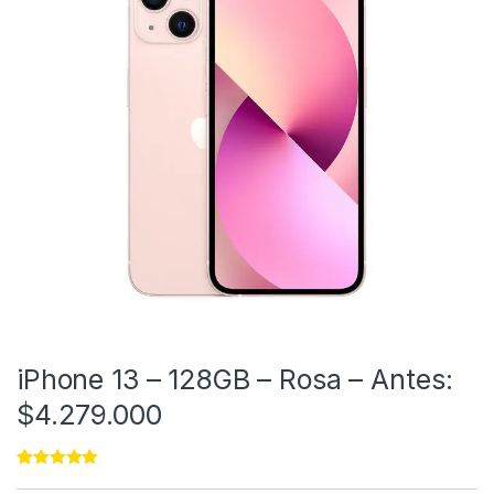
iPhone 13 – 128GB – Rosa – Antes:
$4.279.000
Rated
11
5.00