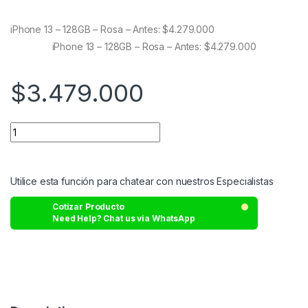
out of 5
based on
customer
iPhone 13 – 128GB – Rosa – Antes: $4.279.000
ratings
iPhone 13 – 128GB – Rosa – Antes: $4.279.000
$
3.479.000
Utilice esta función para chatear con nuestros Especialistas
Cotizar Producto
Need Help? Chat us via WhatsApp