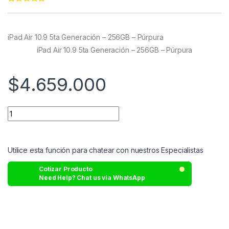
Rated
11
4.91
out of 5
based on
customer
iPad Air 10.9 5ta Generación – 256GB – Púrpura
ratings
iPad Air 10.9 5ta Generación – 256GB – Púrpura
$
4.659.000
Utilice esta función para chatear con nuestros Especialistas
Cotizar Producto
Need Help? Chat us via WhatsApp