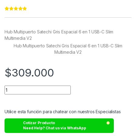
Rated
22
4.95
out of 5
based on
customer
Hub Multipuerto Satechi Gris Espacial 6 en 1 USB-C Slim
ratings
Multimedia V2
Hub Multipuerto Satechi Gris Espacial 6 en 1 USB-C Slim
Multimedia V2
$
309.000
Utilice esta función para chatear con nuestros Especialistas
Cotizar Producto
Need Help? Chat us via WhatsApp