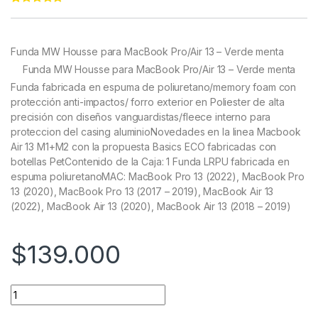
Rated
22
4.86
out of 5
based on
customer
Funda MW Housse para MacBook Pro/Air 13 – Verde menta
ratings
Funda MW Housse para MacBook Pro/Air 13 – Verde menta
Funda fabricada en espuma de poliuretano/memory foam con
protección anti-impactos/ forro exterior en Poliester de alta
precisión con diseños vanguardistas/fleece interno para
proteccion del casing aluminioNovedades en la linea Macbook
Air 13 M1+M2 con la propuesta Basics ECO fabricadas con
botellas PetContenido de la Caja: 1 Funda LRPU fabricada en
espuma poliuretanoMAC: MacBook Pro 13 (2022), MacBook Pro
13 (2020), MacBook Pro 13 (2017 – 2019), MacBook Air 13
(2022), MacBook Air 13 (2020), MacBook Air 13 (2018 – 2019)
$
139.000