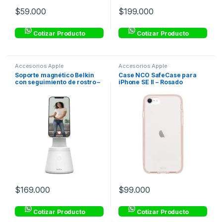
$
59.000
$
199.000
Cotizar Producto
Cotizar Producto
Accesorios Apple
Accesorios Apple
Soporte magnético Belkin
Case NCO SafeCase para
con seguimiento de rostro –
iPhone SE II – Rosado
Blanco
$
169.000
$
99.000
Cotizar Producto
Cotizar Producto