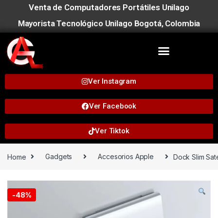
Venta de Computadores Portátiles Unilago
Mayorista Tecnológico Unilago Bogotá, Colombia
Ver Instagram
Ver Facebook
Ver Tiktok
Home
Gadgets
Accesorios Apple
Dock Slim Sat
-
48%