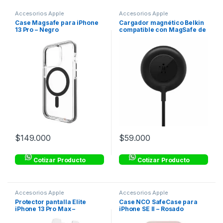
Accesorios Apple
Accesorios Apple
Case Magsafe para iPhone
Cargador magnético Belkin
13 Pro – Negro
compatible con MagSafe de
7.5w – Negro
$
149.000
$
59.000
Cotizar Producto
Cotizar Producto
Accesorios Apple
Accesorios Apple
Protector pantalla Elite
Case NCO SafeCase para
iPhone 13 Pro Max –
iPhone SE II – Rosado
Transparente – ZAGG