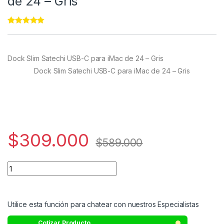
de 24 – Gris
Rated
22
5.00
out of 5
based on
customer
Dock Slim Satechi USB-C para iMac de 24 – Gris
ratings
Dock Slim Satechi USB-C para iMac de 24 – Gris
$
309.000
$
589.000
Utilice esta función para chatear con nuestros Especialistas
Cotizar Producto