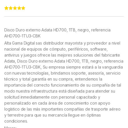
Rated
11
4.91
out of 5
based on
customer
Disco Duro externo Adata HD700, 1TB, negro, referencia
ratings
AHD700-1TU3-CBK
Alta Gama Digital sas distribuidor mayorista y proveedor a nivel
nacional de equipos de cómputo, periféricos, software,
antivirus y juegos ofrece las mejores soluciones del fabricante
Adata, Disco Duro externo Adata HD700, 1TB, negro, referencia
AHD700-1TU3-CBK, Su empresa siempre estará a la vanguardia
con nuevas tecnologías, brindamos soporte, asesoría, servicio
técnico y total garantía en su compra, entendemos la
importancia del correcto funcionamiento de su compañía de tal
modo nuestra infraestructura está diseñada para atender su
solicitud inmediatamente con personal capacitado y
personalizado en cada área de conocimiento con apoyo
logístico de las más importantes compañías de trasporte aéreo
y terrestre para que su mercancía llegue en óptimas
condiciones.