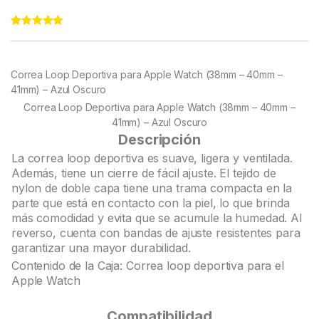
Rated
22
4.95
out of 5
based on
customer
Correa Loop Deportiva para Apple Watch (38mm – 40mm –
ratings
41mm) – Azul Oscuro
Correa Loop Deportiva para Apple Watch (38mm – 40mm –
41mm) – Azul Oscuro
Descripción
La correa loop deportiva es suave, ligera y ventilada.
Además, tiene un cierre de fácil ajuste. El tejido de
nylon de doble capa tiene una trama compacta en la
parte que está en contacto con la piel, lo que brinda
más comodidad y evita que se acumule la humedad. Al
reverso, cuenta con bandas de ajuste resistentes para
garantizar una mayor durabilidad.
Contenido de la Caja: Correa loop deportiva para el
Apple Watch
Compatibilidad