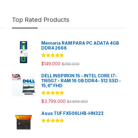
Top Rated Products
Memoria RAM PARA PC ADATA 4GB
DDR4 2666
Rated
5.00
$
149.000
$
250.000
out of 5
DELL INSPIRON 15 - INTEL CORE I7-
1165G7 - RAM 16 GB DDR4- 512 SSD -
15,6" FHD
Rated
5.00
$
3.799.000
$
3.899.000
out of 5
Asus TUF FX506LHB-HN323
Rated
5.00
out of 5