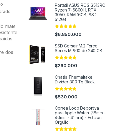
do
Portátil ASUS ROG G513RC
Ryzen 7-6800H, RTX
orado
3050, RAM 16GB, SSD
512GB
do mate
sistente
Rated
5.00
$
6.850.000
out of 5
caídas
SSD Corsair M.2 Force
Series MP510 de 240 GB
re dos
Rated
5.00
$
260.000
out of 5
Chasis Thermaltake
Divider 300 Tg Black
Rated
5.00
$
530.000
out of 5
Correa Loop Deportiva
para Apple Watch (38mm -
40mm - 41 mm) - Edición
Orgullo