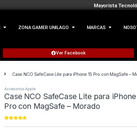
Mayorista Tecnoló
S
ZONA GAMER UNILAGO
MARCAS
NOSO
Ver Facebook
Case NCO SafeCase Lite para iPhone 15 Pro con MagSafe – 
Accesorios Apple
Case NCO SafeCase Lite para iPhone
Pro con MagSafe – Morado
Rated
22
4.95
out of 5
based on