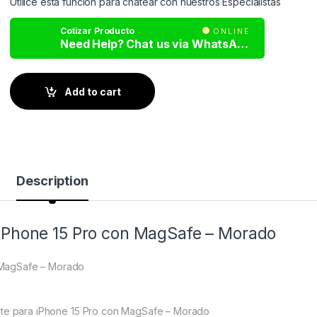
Utilice esta función para chatear con nuestros Especialistas
Cotizar Producto
ONLINE
Need Help? Chat us via WhatsApp
Add to cart
Description
iPhone 15 Pro con MagSafe – Morado
 MagSafe – Morado
te para iPhone 15 Pro con MagSafe – Morado