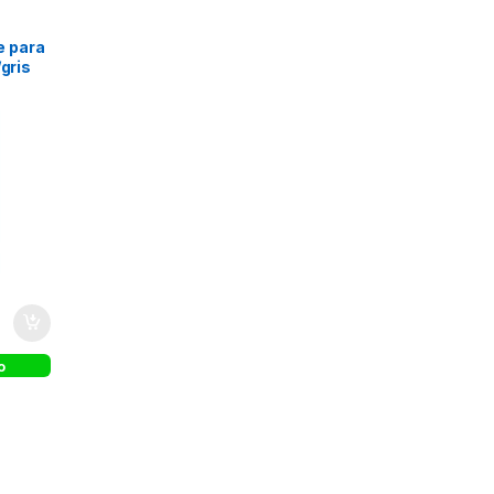
 para
/gris
o