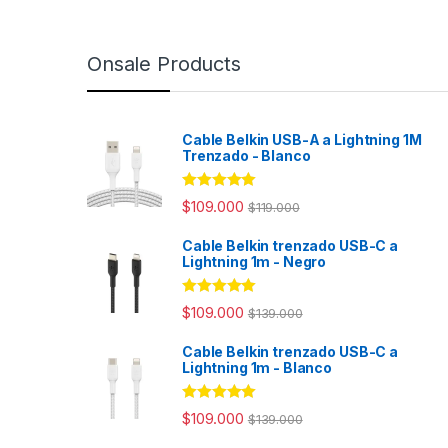
Onsale Products
Cable Belkin USB-A a Lightning 1M
Trenzado - Blanco
Rated
4.98
$
109.000
$
119.000
out of 5
Cable Belkin trenzado USB-C a
Lightning 1m - Negro
Rated
4.94
$
109.000
$
139.000
out of 5
Cable Belkin trenzado USB-C a
Lightning 1m - Blanco
Rated
4.98
$
109.000
$
139.000
out of 5