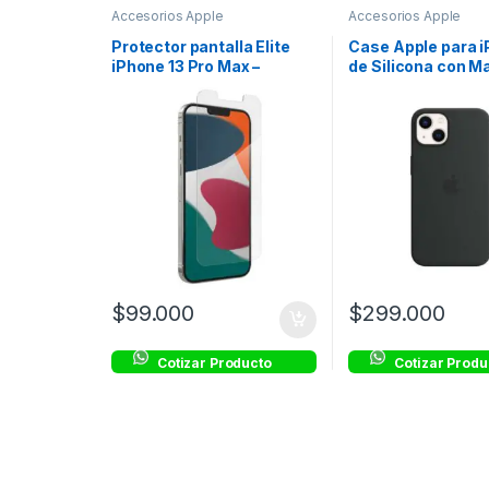
Accesorios Apple
Accesorios Apple
Protector pantalla Elite
Case Apple para i
iPhone 13 Pro Max –
de Silicona con M
Transparente – ZAGG
Negro
$
99.000
$
299.000
Cotizar Producto
Cotizar Produ