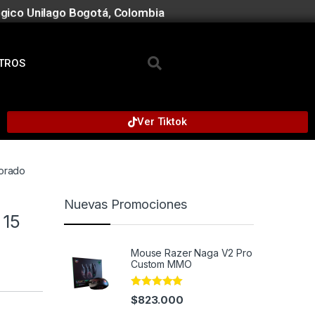
gico Unilago Bogotá, Colombia
TROS
Ver Tiktok
Morado
Nuevas Promociones
 15
Mouse Razer Naga V2 Pro
Custom MMO
Rated
4.91
$
823.000
out of 5