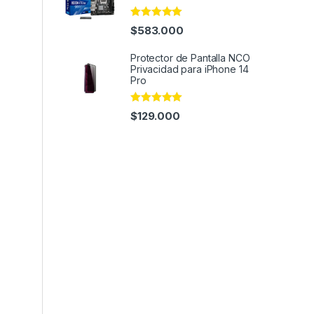
Rated
5.00
$
583.000
out of 5
Protector de Pantalla NCO
Privacidad para iPhone 14
Pro
Rated
4.95
$
129.000
out of 5