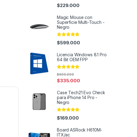
Rated
4.96
$
229.000
out of 5
Magic Mouse con
Superficie Multi-Touch -
Negro
Rated
4.98
$
599.000
out of 5
Licencia Windows 8.1 Pro
64 Bit OEM FPP
Rated
5.00
$
600.000
out of 5
$
335.000
Case Tech21 Evo Check
para iPhone 14 Pro -
Negro
Rated
4.86
$
169.000
out of 5
Board ASRock H610M-
ITX/ac