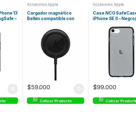
Accesorios Apple
Accesorios Apple
Phone 13
Cargador magnético
Case NCO SafeCase
agSafe –
Belkin compatible con
iPhone SE II – Negro
MagSafe de 7.5w – Negro
$
59.000
$
99.000
cto
Cotizar Producto
Cotizar Product