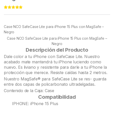
Rated
22
5.00
out of 5
based on
customer
Case NCO SafeCase Lite para iPhone 15 Plus con MagSafe –
ratings
Negro
Case NCO SafeCase Lite para iPhone 15 Plus con MagSafe –
Negro
Descripción del Producto
Dale color a tu iPhone con SafeCase Lite. Nuestro
acabado mate mantendrá tu iPhone luciendo como
nuevo. Es liviano y resistente para darle a tu iPhone la
protección que merece. Resiste caídas hasta 2 metros.
Nuestro MagSafe® para SafeCase Lite se res- guarda
entre dos capas de policarbonato ultradelgadas.
Contenido de la Caja: Case
Compatibilidad
IPHONE: iPhone 15 Plus