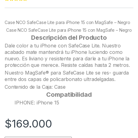
Rated
22
5.00
out of 5
based on
customer
Case NCO SafeCase Lite para iPhone 15 con MagSafe – Negro
ratings
Case NCO SafeCase Lite para iPhone 15 con MagSafe – Negro
Descripción del Producto
Dale color a tu iPhone con SafeCase Lite. Nuestro
acabado mate mantendrá tu iPhone luciendo como
nuevo. Es liviano y resistente para darle a tu iPhone la
protección que merece. Resiste caídas hasta 2 metros.
Nuestro MagSafe® para SafeCase Lite se res- guarda
entre dos capas de policarbonato ultradelgadas.
Contenido de la Caja: Case
Compatibilidad
IPHONE: iPhone 15
$
169.000