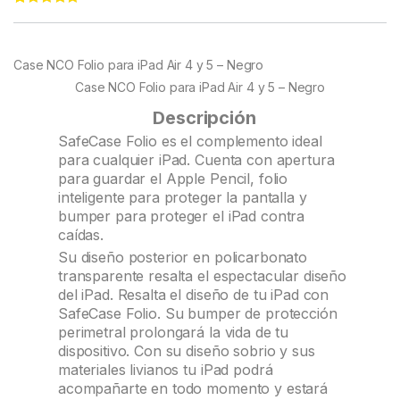
Rated
87
4.97
out of 5
based on
customer
Case NCO Folio para iPad Air 4 y 5 – Negro
ratings
Case NCO Folio para iPad Air 4 y 5 – Negro
Descripción
SafeCase Folio es el complemento ideal
para cualquier iPad. Cuenta con apertura
para guardar el Apple Pencil, folio
inteligente para proteger la pantalla y
bumper para proteger el iPad contra
caídas.
Su diseño posterior en policarbonato
transparente resalta el espectacular diseño
del iPad. Resalta el diseño de tu iPad con
SafeCase Folio. Su bumper de protección
perimetral prolongará la vida de tu
dispositivo. Con su diseño sobrio y sus
materiales livianos tu iPad podrá
acompañarte en todo momento y estará