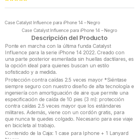
Rated
22
5.00
out of 5
based on
customer
Case Catalyst Influence para iPhone 14 – Negro
ratings
Case Catalyst Influence para iPhone 14 – Negro
Descripción del Producto
Ponte en marcha con la última funda Catalyst
Influence para la serie iPhone 14 2022. Creado con
una parte posterior esmerilada sin huellas dactilares, es
la opción ideal para quienes buscan un estilo
sofisticado y a medida.
Protección contra caídas 2.5 veces mayor *Siéntase
siempre seguro con nuestro diseño de alta tecnología e
ingeniería con amortiguación de aire que permite una
especificación de caída de 10 pies (3 m): protección
contra caídas 2.5 veces mayor que los estándares
militares. Además, viene con un cordón gratis, para
que nunca te quedes colgado. Necesario para ese viaje
en bicicleta al trabajo.
Contenido de la Caja: 1 case para Iphone + 1 Lanyard