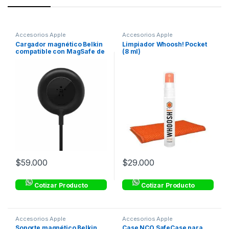
Accesorios Apple
Accesorios Apple
Cargador magnético Belkin
Limpiador Whoosh! Pocket
compatible con MagSafe de
(8 ml)
7.5w – Negro
$
59.000
$
29.000
Cotizar Producto
Cotizar Producto
Accesorios Apple
Accesorios Apple
Soporte magnético Belkin
Case NCO SafeCase para