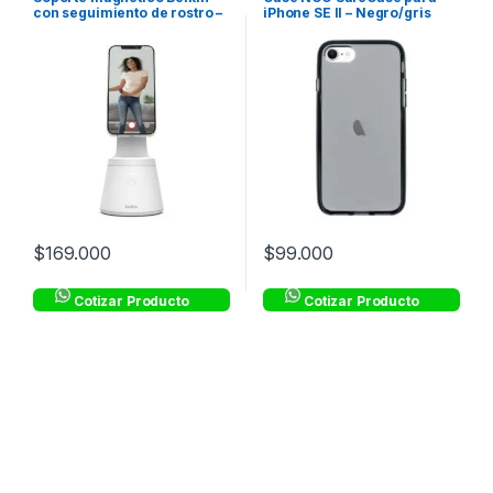
con seguimiento de rostro –
iPhone SE II – Negro/gris
Blanco
$
169.000
$
99.000
Cotizar Producto
Cotizar Producto