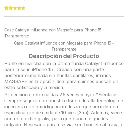
Rated
22
4.95
out of 5
based on
customer
Case Catalyst Influence con Magsafe para iPhone 15 –
ratings
Transparente
Case Catalyst Influence con Magsafe para iPhone 15 –
Transparente
Descripción del Producto
Ponte en marcha con la última funda Catalyst Influence
para la serie iPhone 15 . Creado con una parte
posterior esmerilada sin huellas dactilares, imanes
MAGSAFE es la opción ideal para quienes buscan un
estilo sofisticado y a medida.
Protección contra caídas 2.5 veces mayor *Siéntase
siempre seguro con nuestro diseño de alta tecnología e
ingeniería con amortiguación de aire que permite una
especificación de caída de 10 pies (3 m). Además, viene
con un cordón gratis, para que nunca te quedes
colgado. Necesario para ese viaje en bicicleta al trabajo.