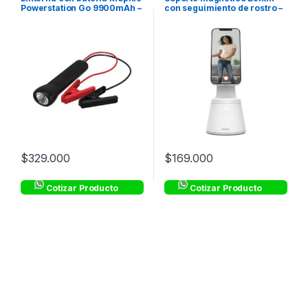
Powerstation Go 9900mAh –
con seguimiento de rostro –
Negro
Blanco
$
329.000
$
169.000
Cotizar Producto
Cotizar Producto