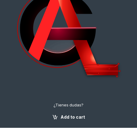
¿Tienes dudas?
¡Contáctanos!
+57 3112222643
Add to cart