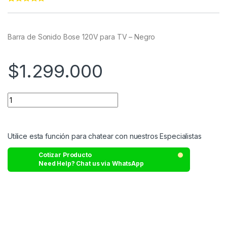
Rated
11
5.00
out of 5
based on
customer
Barra de Sonido Bose 120V para TV – Negro
ratings
$
1.299.000
Utilice esta función para chatear con nuestros Especialistas
Cotizar Producto
Need Help? Chat us via WhatsApp